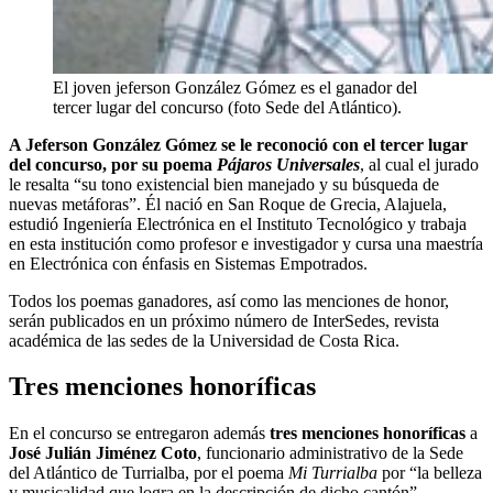
El joven jeferson González Gómez es el ganador del
tercer lugar del concurso (foto Sede del Atlántico).
A Jeferson González Gómez se le reconoció con el tercer lugar
del concurso, por su poema
Pájaros Universales
, al cual el jurado
le resalta “su tono existencial bien manejado y su búsqueda de
nuevas metáforas”. Él nació en San Roque de Grecia, Alajuela,
estudió Ingeniería Electrónica en el Instituto Tecnológico y trabaja
en esta institución como profesor e investigador y cursa una maestría
en Electrónica con énfasis en Sistemas Empotrados.
Todos los poemas ganadores, así como las menciones de honor,
serán publicados en un próximo número de InterSedes, revista
académica de las sedes de la Universidad de Costa Rica.
Tres menciones honoríficas
En el concurso se entregaron además
tres menciones honoríficas
a
José Julián Jiménez Coto
, funcionario administrativo de la Sede
del Atlántico de Turrialba, por el poema
Mi Turrialba
por “la belleza
y musicalidad que logra en la descripción de dicho cantón”.