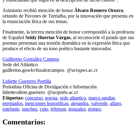
Asimismo recibió mención de honor
Álvaro Romero Orozco
,
oriundo de Pavones de Turrialba, por la innovación que presenta en
la enunciación lírica de sus temas.
Finalmente, la tercera mención de honor correspondió a la profesora
de Español
Seidy Huertas Vargas
, al reconocerle el jurado que sus
poemas presentan una tensión dramática en la expresión lírica que
produce el efecto de un tono poético bastante innovador.
Guillermo González Campos
Sede del Atlántico
guillermo.go
wkvf
nzalezcampos
@ucr
sgws
.ac.cr
Lidiette Guerrero Portilla
Periodista Oficina de Divulgación e Información
lidiette
vdmm
.guerrero
@ucr
pnbs
.ac.cr
Etiquetas:
concurso
,
poesia
,
sede atlantico
,
marco aguilar
,
premiados
,
menciones honorificas
,
alejandra
,
valverde
,
alfaro
,
estefanie
,
sanchez
,
coto
,
jeferson
,
gonzalez
,
gomez
.
0
Comentarios: