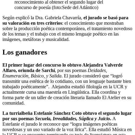
reconocimiento al obtener el segundo lugar del
concurso de poesía (foto:Sede del Atlántico)
Según explicó la Dra. Gabriela Chavarría,
el jurado se basó para
su valoración en tres criterios
: el conocimiento que mostraban
sobre la producción poética contemporánea, el tratamiento novedoso
de los temas y el trabajo con el mismo lenguaje poético en las
imágenes, metáforas y musicalidad.
Los ganadores
El primer lugar del concurso lo obtuvo Alejandra Valverde
Alfaro, oriunda de Sarchí
, por sus poemas
Deidades,
Enumeración, Básico, y Salida
. El jurado consideró que “logró
transmitir una estética de lo cotidiano, con un lenguaje bastante bien
trabajado poéticamente”. Alejandra estudió filología en la UCR y
actualmente cursa una maestría en Lingüística. Ella coordina y
forma parte de un taller de creación literaria llamado El Atelier en su
comunidad.
La turrialbeña Estefanie Sánchez Coto obtuvo el segundo lugar
por sus poemas
Secuela, Irrealidades, Súplica y Juicio
.
A
Estefanie el jurado le reconoce que “logra imágenes poéticas
novedosas y un uso variado de la voz lírica”. Ella estudió Música en
la UCR y se encuentra terminando su tesis de licenciatura en esta