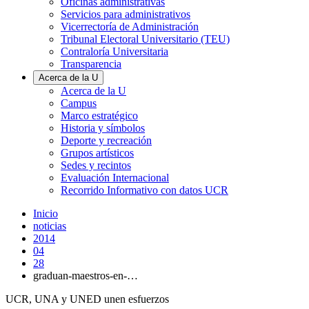
Oficinas administrativas
Servicios para administrativos
Vicerrectoría de Administración
Tribunal Electoral Universitario (TEU)
Contraloría Universitaria
Transparencia
Acerca de la U
Acerca de la U
Campus
Marco estratégico
Historia y símbolos
Deporte y recreación
Grupos artísticos
Sedes y recintos
Evaluación Internacional
Recorrido Informativo con datos UCR
Inicio
noticias
2014
04
28
graduan-maestros-en-…
UCR, UNA y UNED unen esfuerzos