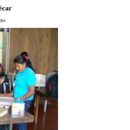
écar
des