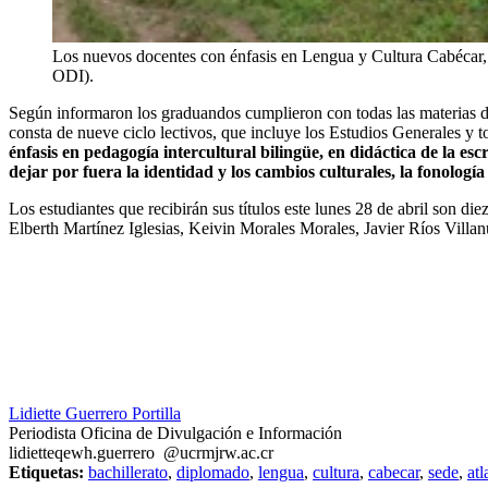
Los nuevos docentes con énfasis en Lengua y Cultura Cabécar, 
ODI).
Según informaron los graduandos cumplieron con todas las materias 
consta de nueve ciclo lectivos, que incluye los Estudios Generales y t
énfasis en pedagogía intercultural bilingüe, en didáctica de la es
dejar por fuera la identidad y los cambios culturales, la fonología
Los estudiantes que recibirán sus títulos este lunes 28 de abril son
Elberth Martínez Iglesias, Keivin Morales Morales, Javier Ríos Vil
Lidiette Guerrero Portilla
Periodista Oficina de Divulgación e Información
lidiette
qewh
.guerrero
@ucr
mjrw
.ac.cr
Etiquetas:
bachillerato
,
diplomado
,
lengua
,
cultura
,
cabecar
,
sede
,
atl