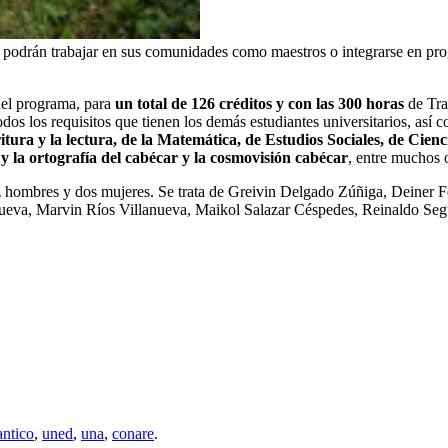
podrán trabajar en sus comunidades como maestros o integrarse en prog
del programa, para
un total de 126 créditos y con las 300 horas
de Tra
odos los requisitos que tienen los demás estudiantes universitarios, así
critura y la lectura, de la Matemática, de Estudios Sociales, de Cien
 y la ortografía del cabécar y la cosmovisión cabécar
, entre muchos o
 diez hombres y dos mujeres. Se trata de Greivin Delgado Zúñiga, Deine
lanueva, Marvin Ríos Villanueva, Maikol Salazar Céspedes, Reinaldo S
antico
,
uned
,
una
,
conare
.