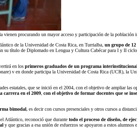
da vienen procurando un mayor acceso y participación de la población i
Atlántico de la Universidad de Costa Rica, en Turrialba,
un grupo de 12
irán su título de Diplomado en Lengua y Cultura Cabécar para I y II cic
vertirá en los
primeros graduados de un programa interinstitucional
onare) v en donde participa la Universidad de Costa Rica (UCR), la Un
ades estatales, que se inició en el 2004, con el objetivo de ampliar las 
a carrera en el 2009
,
con el objetivo de formar docentes que se ins
orma bimodal
, es decir con cursos presenciales y otros cursos a distanci
el Atlántico, reconoció que durante
todo el proceso de diseño, de ej
al
y que gracias a esa unión de esfuerzos se apoyaron a estos alumnos e