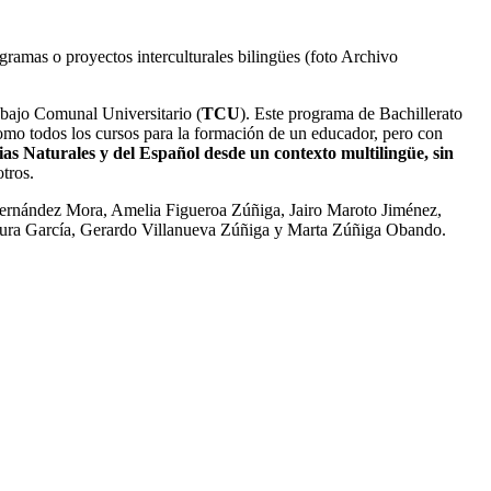
ramas o proyectos interculturales bilingües (foto Archivo
bajo Comunal Universitario (
TCU
). Este programa de Bachillerato
 como todos los cursos para la formación de un educador, pero con
cias Naturales y del Español desde un contexto multilingüe, sin
tros.
r Fernández Mora, Amelia Figueroa Zúñiga, Jairo Maroto Jiménez,
egura García, Gerardo Villanueva Zúñiga y Marta Zúñiga Obando.