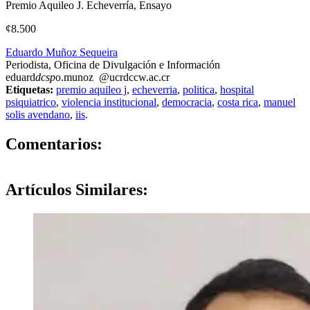
Premio Aquileo J. Echeverría, Ensayo
¢8.500
Eduardo Muñoz Sequeira
Periodista, Oficina de Divulgación e Información
eduard
dcsp
o.munoz
@ucr
dccw
.ac.cr
Etiquetas:
premio aquileo j
,
echeverria
,
politica
,
hospital
psiquiatrico
,
violencia institucional
,
democracia
,
costa rica
,
manuel
solis avendano
,
iis
.
0
Comentarios:
Artículos
Similares: