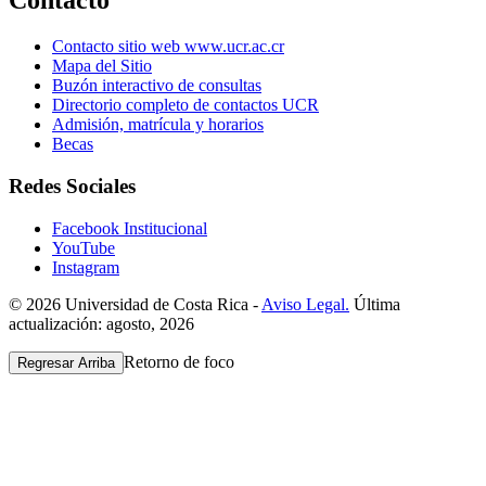
Contacto
Contacto sitio web www.ucr.ac.cr
Mapa del Sitio
Buzón interactivo de consultas
Directorio completo de contactos UCR
Admisión, matrícula y horarios
Becas
Redes Sociales
Facebook Institucional
YouTube
Instagram
© 2026 Universidad de Costa Rica -
Aviso Legal.
Última
actualización: agosto, 2026
Retorno de foco
Regresar Arriba