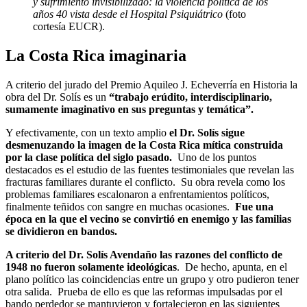
y sufrimiento invisibilizado: la violencia política de los
años 40 vista desde el Hospital Psiquiátrico
(foto
cortesía EUCR).
La Costa Rica imaginaria
A criterio del jurado del Premio Aquileo J. Echeverría en Historia la
obra del Dr. Solís es un
“trabajo erúdito, interdisciplinario,
sumamente imaginativo en sus preguntas y temática”.
Y efectivamente, con un texto amplio
el Dr. Solís sigue
desmenuzando la imagen de la Costa Rica mítica construida
por la clase política del siglo pasado.
Uno de los puntos
destacados es el estudio de las fuentes testimoniales que revelan las
fracturas familiares durante el conflicto. Su obra revela como los
problemas familiares escalonaron a enfrentamientos políticos,
finalmente teñidos con sangre en muchas ocasiones.
Fue una
época en la que el vecino se convirtió en enemigo y las familias
se dividieron en bandos.
A criterio del Dr. Solís Avendaño las razones del conflicto de
1948 no fueron solamente ideológicas
. De hecho, apunta, en el
plano político las coincidencias entre un grupo y otro pudieron tener
otra salida. Prueba de ello es que las reformas impulsadas por el
bando perdedor se mantuvieron y fortalecieron en las siguientes