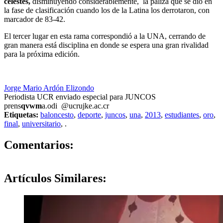
celestes,
disminuyendo considerablemente, la paliza que se dio en
la fase de clasificación cuando los de la Latina los derrotaron, con
marcador de 83-42.
El tercer lugar en esta rama correspondió a la UNA, cerrando de
gran manera está disciplina en donde se espera una gran rivalidad
para la próxima edición.
Jorge Mario Ardón Elizondo
Periodista UCR enviado especial para JUNCOS
prens
qvwm
a.odi
@ucr
ujke
.ac.cr
Etiquetas:
baloncesto
,
deporte
,
juncos
,
una
,
2013
,
estudiantes
,
oro
,
final
,
universitario
,
.
0
Comentarios:
Artículos
Similares: