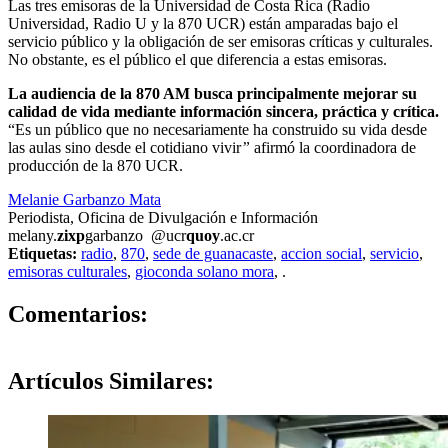
Las tres emisoras de la Universidad de Costa Rica (Radio
Universidad, Radio U y la 870 UCR) están amparadas bajo el
servicio público y la obligación de ser emisoras críticas y culturales.
No obstante, es el público el que diferencia a estas emisoras.
La audiencia de la 870 AM busca principalmente mejorar su
calidad de vida mediante información sincera, práctica y crítica.
“Es un público que no necesariamente ha construido su vida desde
las aulas sino desde el cotidiano vivir
”
afirmó la coordinadora de
producción de la 870 UCR.
Melanie Garbanzo Mata
Periodista, Oficina de Divulgación e Información
melany.
zixp
garbanzo
@ucr
quoy
.ac.cr
Etiquetas:
radio
,
870
,
sede de guanacaste
,
accion social
,
servicio
,
emisoras culturales
,
gioconda solano mora
,
.
0
Comentarios:
Artículos
Similares: