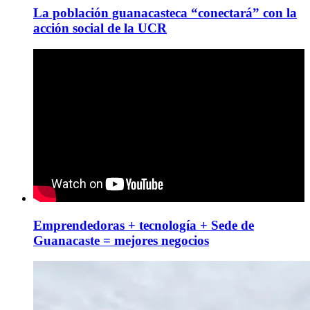
La población guanacasteca “conectará” con la
acción social de la UCR
Emprendedoras + tecnología + Sede de
Guanacaste = mejores negocios