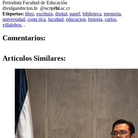
Periodista Facultad de Educación
divulga
nitn
cion.fe
@ucr
yrhi
.ac.cr
Etiquetas:
libro
,
escritura
,
digital
,
papel
,
biblioteca
,
memoria
,
universidad
,
costa rica
,
facultad
,
educacion
,
historia
,
carlos
,
villalobos
,
.
0
Comentarios:
Artículos
Similares: