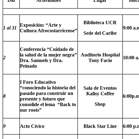
Día
Actividades
Lugar
Hor
Biblioteca UCR
Exposición: “Arte y
1 al 31
9:00 a.
Cultura Afrocostarricense”
Sede del Caribe
Conferencia “Cuidado de
la salud de la mujer negra”
Auditorio Hospital
2
10:00 a
Dra. Samuels y Dra.
Tony Facio
Peinado
I Foro Educativo
“conociendo la historia del
Sala de Eventos
pasado para construir un
Kalisy Coffee
8
6:00p.
presente y futuro que
Shop
consolide el lema “Back to
our roots”
9
Acto Cívico
Black Star Line
6:00 p.