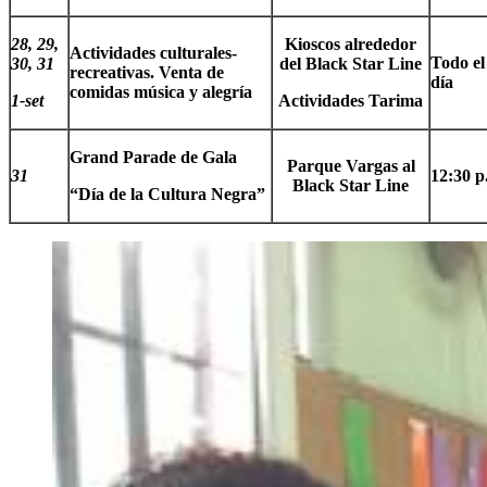
28, 29,
Kioscos alrededor
Actividades culturales-
Todo el
30, 31
del Black Star Line
recreativas. Venta de
día
comidas música y alegría
1-set
Actividades Tarima
Grand Parade de Gala
Parque Vargas al
31
12:30 p
Black Star Line
“Día de la Cultura Negra”