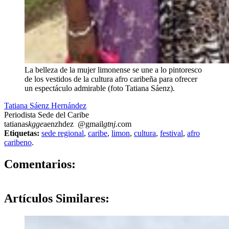
La belleza de la mujer limonense se une a lo pintoresco
de los vestidos de la cultura afro caribeña para ofrecer
un espectáculo admirable (foto Tatiana Sáenz).
Tatiana Sáenz Hernández
Periodista Sede del Caribe
tatianas
kgge
aenzhdez
@gmail
gtnj
.com
Etiquetas:
sede regional
,
caribe
,
limon
,
cultura
,
festival
,
afro
caribeno
.
0
Comentarios:
Artículos
Similares: