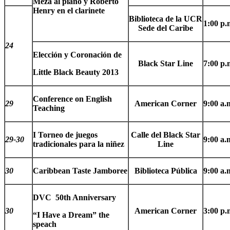
Meza al piano y Roberto
Henry en el clarinete
Biblioteca de la UCR
1:00 p.
Sede del Caribe
24
Elección y Coronación de
Black Star Line
7:00 p.
Little Black Beauty 2013
Conference on English
29
American Corner
9:00 a.
Teaching
I Torneo de juegos
Calle del Black Star
29-30
9:00 a.
tradicionales para la niñez
Line
30
Caribbean Taste Jamboree
Biblioteca Pública
9:00 a.
DVC 50th Anniversary
30
American Corner
3:00 p.
“I Have a Dream” the
speach