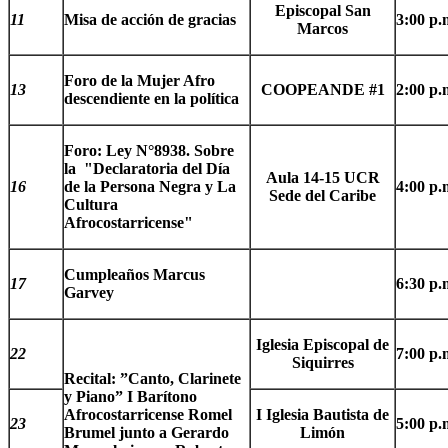
Episcopal San
11
Misa de acción de gracias
3:00 p.
Marcos
Foro de la Mujer Afro
13
COOPEANDE #1
2:00 p.
descendiente en la política
Foro: Ley N°8938. Sobre
la "Declaratoria del Día
Aula 14-15 UCR
16
de la Persona Negra y La
4:00 p.
Sede del Caribe
Cultura
Afrocostarricense"
Cumpleaños Marcus
17
6:30 p.
Garvey
Iglesia Episcopal de
22
7:00 p.
Siquirres
Recital: ”Canto, Clarinete
y Piano” I Barítono
Afrocostarricense Romel
I Iglesia Bautista de
23
5:00 p.
Brumel junto a Gerardo
Limón