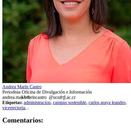
Andrea Marín Castro
Periodista Oficina de Divulgación e Información
andrea.ma
kbtb
rincastro
@ucr
drfj
.ac.cr
Etiquetas:
administracion
,
campus sostenible
,
carlos araya leandro
,
vicerrectoria
,
.
0
Comentarios: