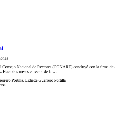
al
lones
del Consejo Nacional de Rectores (CONARE) concluyó con la firma de co
s. Hace dos meses el rector de la …
errero Portilla, Lidiette Guerrero Portilla
ctos