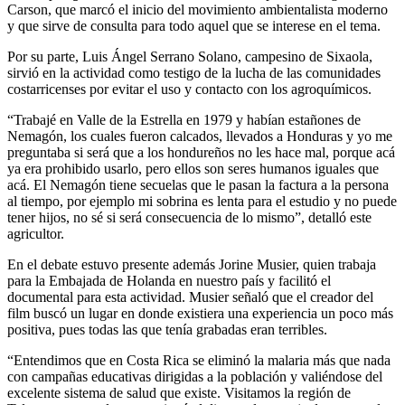
Carson, que marcó el inicio del movimiento ambientalista moderno
y que sirve de consulta para todo aquel que se interese en el tema.
Por su parte, Luis Ángel Serrano Solano, campesino de Sixaola,
sirvió en la actividad como testigo de la lucha de las comunidades
costarricenses por evitar el uso y contacto con los agroquímicos.
“Trabajé en Valle de la Estrella en 1979 y habían estañones de
Nemagón, los cuales fueron calcados, llevados a Honduras y yo me
preguntaba si será que a los hondureños no les hace mal, porque acá
ya era prohibido usarlo, pero ellos son seres humanos iguales que
acá. El Nemagón tiene secuelas que le pasan la factura a la persona
al tiempo, por ejemplo mi sobrina es lenta para el estudio y no puede
tener hijos, no sé si será consecuencia de lo mismo”, detalló este
agricultor.
En el debate estuvo presente además Jorine Musier, quien trabaja
para la Embajada de Holanda en nuestro país y facilitó el
documental para esta actividad. Musier señaló que el creador del
film buscó un lugar en donde existiera una experiencia un poco más
positiva, pues todas las que tenía grabadas eran terribles.
“Entendimos que en Costa Rica se eliminó la malaria más que nada
con campañas educativas dirigidas a la población y valiéndose del
excelente sistema de salud que existe. Visitamos la región de