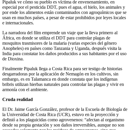
Pipaluk ve cómo su pueblo es víctima de envenenamiento, en
especial por el pesticida DDT, pues el agua, el hielo, los animales y
por ende los alimentos están contaminados con agroquímicos que se
usan en muchos países, a pesar de estar prohibidos por leyes locales
e internacionales.
La narradora del film emprende un viaje que la lleva primero al
África, en donde se utiliza el DDT para controlar plagas de
mosquitos trasmisores de la malaria (varias especies del género
Anopheles) en países como Tanzania y Uganda, después visita la
India para constatar los daños producidos a sus habitantes por el uso
de Dioxina.
Finalmente Pipaluk llega a Costa Rica para ser testigo de historias
desgarradoras por la aplicación de Nemagón en los cultivos, sin
embargo, es en Talamanca en donde constata que los indígenas
bribris utilizan hierbas naturales para controlar las plagas y vivir en
armonía con el ambiente.
Cruda realidad
El Dr. Jaime García González, profesor de la Escuela de Biología de
la Universidad de Costa Rica (UCR), estuvo en la proyección y
definió a los plaguicidas como agrovenenos: “afectan al organismo
desde su propia gestación y son daños irreversibles, aunque no son