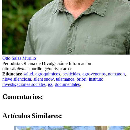
Otto Salas Murillo
Periodista Oficina de Divulgación e Información
otto.sal
ofwm
asmurillo
@ucr
tvpr
.ac.cr
Etiquetas:
salud
,
agroquimicos
,
pesticidas
,
agrovenenos
,
nemagon
,
nieve silenciosa
,
silent snow
,
talamanca
,
bribri
,
instituto
investigaciones sociales
,
iss
,
documentales
.
0
Comentarios:
Artículos
Similares: