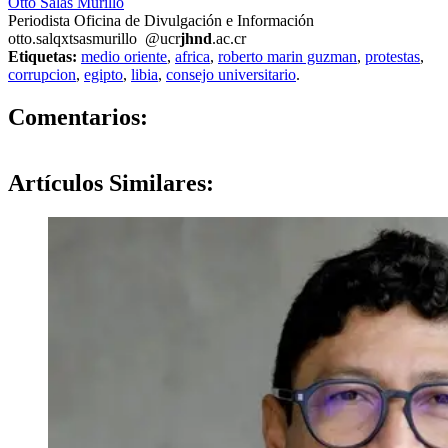
Otto Salas Murillo
Periodista Oficina de Divulgación e Información
otto.sal
qxts
asmurillo
@ucr
jhnd
.ac.cr
Etiquetas:
medio oriente
,
africa
,
roberto marin guzman
,
protestas
,
corrupcion
,
egipto
,
libia
,
consejo universitario
.
0
Comentarios:
Artículos
Similares: