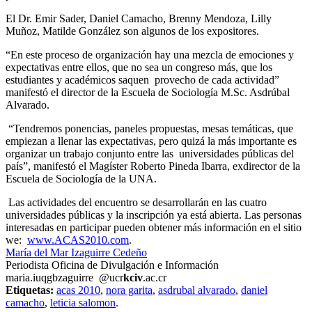
El Dr. Emir Sader, Daniel Camacho, Brenny Mendoza, Lilly
Muñoz, Matilde González son algunos de los expositores.
“En este proceso de organización hay una mezcla de emociones y
expectativas entre ellos, que no sea un congreso más, que los
estudiantes y académicos saquen
provecho de cada actividad”
manifestó el director de la Escuela de Sociología M.Sc. Asdrúbal
Alvarado.
“Tendremos ponencias, paneles propuestas, mesas temáticas, que
empiezan a llenar las expectativas, pero quizá la más importante es
organizar un trabajo conjunto entre las universidades públicas del
país”, manifestó el Magíster Roberto Pineda Ibarra, exdirector de la
Escuela de Sociología de la UNA.
Las actividades del encuentro se desarrollarán en las cuatro
universidades públicas y la inscripción ya está abierta. Las personas
interesadas en participar pueden obtener más información en el sitio
we:
www.ACAS2010.com
.
María del Mar Izaguirre Cedeño
Periodista Oficina de Divulgación e Información
maria.i
uqgb
zaguirre
@ucr
kciv
.ac.cr
Etiquetas:
acas 2010
,
nora garita
,
asdrubal alvarado
,
daniel
camacho
,
leticia salomon
.