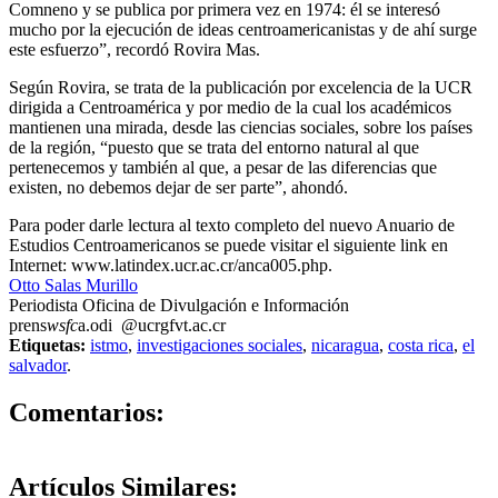
Comneno y se publica por primera vez en 1974: él se interesó
mucho por la ejecución de ideas centroamericanistas y de ahí surge
este esfuerzo”, recordó Rovira Mas.
Según Rovira, se trata de la publicación por excelencia de la UCR
dirigida a Centroamérica y por medio de la cual los académicos
mantienen una mirada, desde las ciencias sociales, sobre los países
de la región, “puesto que se trata del entorno natural al que
pertenecemos y también al que, a pesar de las diferencias que
existen, no debemos dejar de ser parte”, ahondó.
Para poder darle lectura al texto completo del nuevo Anuario de
Estudios Centroamericanos se puede visitar el siguiente link en
Internet: www.latindex.ucr.ac.cr/anca005.php.
Otto Salas Murillo
Periodista Oficina de Divulgación e Información
prens
wsfc
a.odi
@ucr
gfvt
.ac.cr
Etiquetas:
istmo
,
investigaciones sociales
,
nicaragua
,
costa rica
,
el
salvador
.
0
Comentarios:
Artículos
Similares: