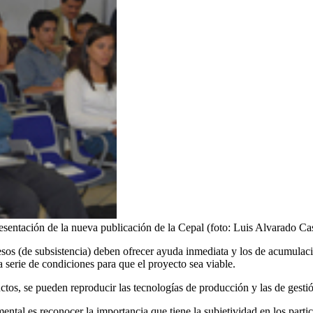
resentación de la nueva publicación de la Cepal (foto: Luis Alvarado Cas
esos (de subsistencia) deben ofrecer ayuda inmediata y los de acumulaci
a serie de condiciones para que el proyecto sea viable.
os, se pueden reproducir las tecnologías de producción y las de gestión
ntal es reconocer la importancia que tiene la subjetividad en los partic