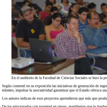
En el auditorio de la Facultad de Ciencias Sociales se hizo la p
Según comentó en su exposición las iniciativas de generación de ingr
trámites, impulsar la asociatividad garantizar que el Estado ofrezca un
Los autores indican de esos proyectos aprendieron que más que product
De los relacionados con juventud en riesgo, manifiestan que lo fundame