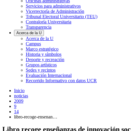
Oficinas administrativas
Servicios para administrativos
Vicerrectoría de Administración
Tribunal Electoral Universitario (TEU)
Contraloría Universitaria
Transparencia
Acerca de la U
Acerca de la U
Campus
Marco estratégico
Historia y símbolos
Deporte y recreación
Grupos artísticos
Sedes y recintos
Evaluación Internacional
Recorrido Informativo con datos UCR
Inicio
noticias
2009
9
14
libro-recoge-ensenan…
Libro recoge enseñanzas de innovación soc