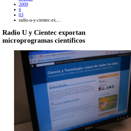
2009
6
03
radio-u-y-cientec-ex…
Radio U y Cientec exportan
microprogramas científicos