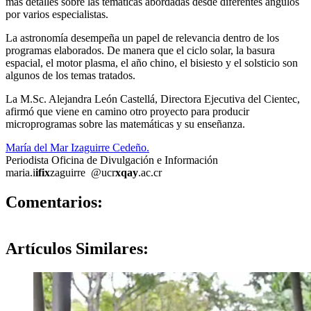
más detalles sobre las temáticas abordadas desde diferentes ángulos
por varios especialistas.
La astronomía desempeña un papel de relevancia dentro de los
programas elaborados. De manera que el ciclo solar, la basura
espacial, el motor plasma, el año chino, el bisiesto y el solsticio son
algunos de los temas tratados.
La M.Sc. Alejandra León Castellá, Directora Ejecutiva del Cientec,
afirmó que viene en camino otro proyecto para producir
microprogramas sobre las matemáticas y su enseñanza.
María del Mar Izaguirre Cedeño.
Periodista Oficina de Divulgación e Información
maria.i
ifix
zaguirre
@ucr
xqay
.ac.cr
0
Comentarios:
Artículos
Similares: