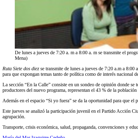
De lunes a jueves de 7:20 a. m a 8:00 a. m se transmite el prog
Mena)
Ruta Siete dos diez
se transmite de lunes a jueves de 7:20 a.m a 8:00 a.
para que expongan temas tanto de política como de interés nacional d
La sección “En la Calle” consiste en un sondeo de opinión donde se to
productores del nuevo programa, representan el 43 % de la población 
Además en el espacio “Si yo fuera” se da la oportunidad para que el pú
Este jueves se analizó la participación juvenil en el Partido Acción C
agrupación.
Transporte, crisis económica, salud, propaganda, convenciones y educa
María del Mar Izaguirre Cedeño.