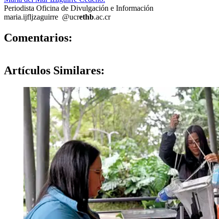
Periodista Oficina de Divulgación e Información
maria.i
jflj
zaguirre
@ucr
ethb
.ac.cr
0
Comentarios:
Artículos
Similares: