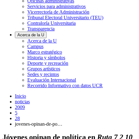
Oficinas administrativas
Servicios para administrativos
Vicerrectoría de Administración
Tribunal Electoral Universitario (TEU)
Contraloría Universitaria
Transparencia
Acerca de la U
Acerca de la U
Campus
Marco estratégico
Historia y símbolos
Deporte y recreación
Grupos artísticos
Sedes y recintos
Evaluación Internacional
Recorrido Informativo con datos UCR
Inicio
noticias
2009
5
28
jovenes-opinan-de-po…
Jóvenes opinan de política en
Ruta 7 2 10