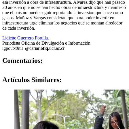
esa inversión a obra de infraestructura. Álvarez dijo que han pasado
20 años en que no se han hecho obras de infraestructura y manifestó
que el país no puede seguir reportando la inversión que hace como
gastos. Muñoz y Vargas consideran que para poder invertir en
infraestructura urge eliminar los negocios que se montan alrededor
de cada inversión.
Lidiette Guerrero Portilla.
Periodista Oficina de Divulgación e Información
lgpo
vtxd
rtil
@cariari
ofiq
.ucr.ac.cr
0
Comentarios:
Artículos
Similares: