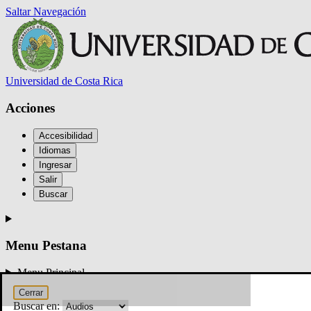
Saltar Navegación
Universidad de Costa Rica
Acciones
Accesibilidad
Idiomas
Ingresar
Salir
FEUCR
Buscar
Menu Pestana
Menu Principal
Buscar
Cerrar
inicio
Buscar en:
mapas