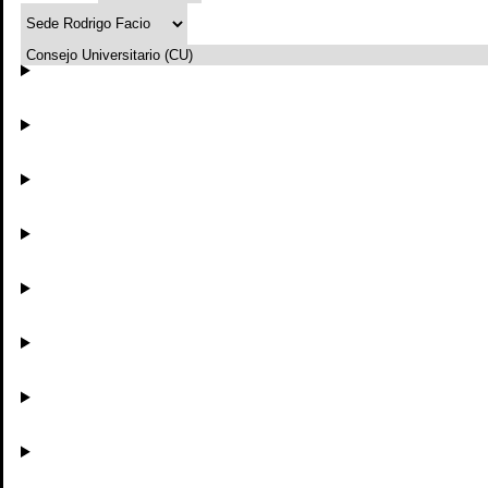
sede-central
vicerrectoria-de-accion-social-vas
Mostrar
 DERECHO
Edificio Administrativo B
Rectoría
Vicerrectoría de Acción Social (VAS)
Centro de Evaluación Académica (CEA)
AUDITORIO
DE DERECHO
Consejo Universitario (CU)
Oficina de Planificación Universitaria (OPLAU)
Vicerrectoría de Docencia (VD)