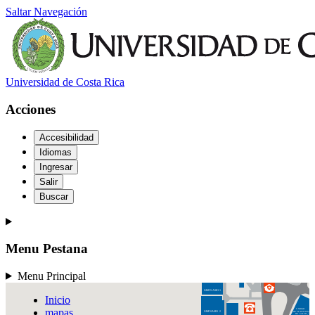
URQ-L
Saltar Navegación
UGeBi
ODONTOLOGÍA
Universidad de Costa Rica
Acciones
Accesibilidad
Idiomas
PISCINAS
Ingresar
Salir
Buscar
Menu Pestana
EDUCACIÓN
FÍSICA Y DEPORTES
Menu Principal
GIMNASIO 1
Inicio
mapas
UNIDAD
GIMNASIO 2
DE SERVICIOS
DE SALUD