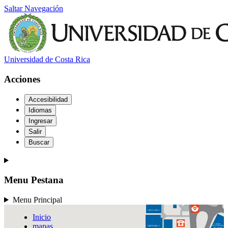
URQ-L
Saltar Navegación
UGeBi
ODONTOLOGÍA
Universidad de Costa Rica
Acciones
Accesibilidad
Idiomas
PISCINAS
Ingresar
Salir
Buscar
Menu Pestana
EDUCACIÓN
FÍSICA Y DEPORTES
Menu Principal
GIMNASIO 1
Inicio
mapas
UNIDAD
GIMNASIO 2
DE SERVICIOS
DE SALUD