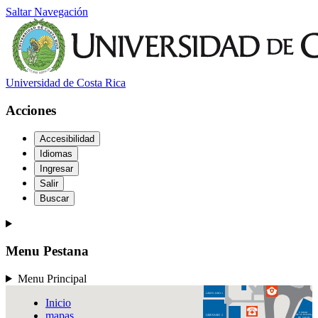
URQ-L
Saltar Navegación
UGeBi
ODONTOLOGÍA
Universidad de Costa Rica
Acciones
Accesibilidad
Idiomas
PISCINAS
Ingresar
Salir
Buscar
Menu Pestana
EDUCACIÓN
FÍSICA Y DEPORTES
Menu Principal
GIMNASIO 1
Inicio
mapas
UNIDAD
GIMNASIO 2
DE SERVICIOS
DE SALUD