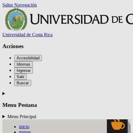
Saltar Navegación
Universidad de Costa Rica
Acciones
Accesibilidad
BIBLIOTECOLOGÍA
Idiomas
Y CIENCIAS DE LA
TECNOLOGÍAS
INFORMACIÓN
Ingresar
 EN SALUD
Salir
Buscar
Menu Pestana
Menu Principal
inicio
mapas