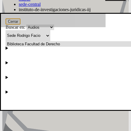
sede-central
instituto-de-investigaciones-juridicas-iij
Buscar
Cerrar
Buscar en:
Mostrar
Facultad de Derecho
CENTRO
DE RECREACI
FEUCR
Instituto de Investigaciones Jurídicas (IIJ)
Biblioteca Facultad de Derecho