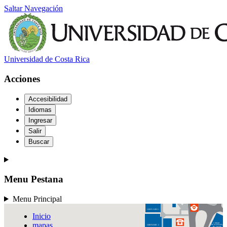
URQ-L
Saltar Navegación
UGeBi
ODONTOLOGÍA
Universidad de Costa Rica
Acciones
Accesibilidad
Idiomas
PISCINAS
Ingresar
Salir
Buscar
Menu Pestana
EDUCACIÓN
FÍSICA Y DEPORTES
Menu Principal
GIMNASIO 1
Inicio
mapas
UNIDAD
GIMNASIO 2
DE SERVICIOS
DE SALUD