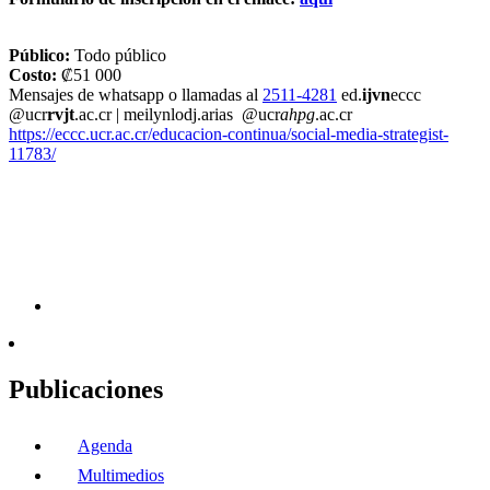
Público:
Todo público
Costo:
₡51 000
Mensajes de whatsapp o llamadas al
2511-4281
ed.
ijvn
eccc
@ucr
rvjt
.ac.cr
|
meilyn
lodj
.arias
@ucr
ahpg
.ac.cr
https://eccc.ucr.ac.cr/educacion-continua/social-media-strategist-
11783/
Publicaciones
Agenda
Multimedios