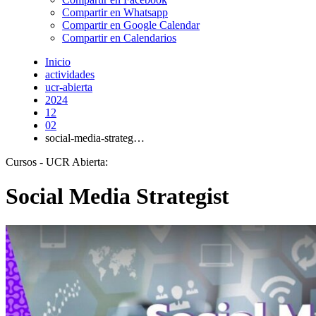
Compartir en Whatsapp
Compartir en Google Calendar
Compartir en Calendarios
Inicio
actividades
ucr-abierta
2024
12
02
social-media-strateg…
Cursos - UCR Abierta:
Social Media Strategist