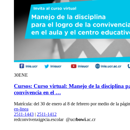
30
ENE
Cursos: Curso virtual: Manejo de la disciplina pa
convivencia en el …
Matrícula: del 30 de enero al 8 de febrero por medio de la pági
en-linea
2511-1443
|
2511-1412
redconviven
xigp
cia.escolar
@ucr
bowi
.ac.cr