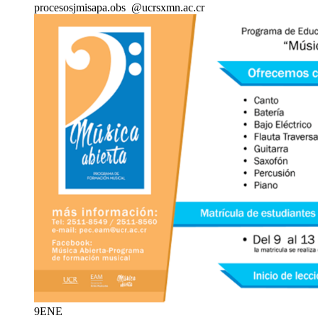
proceso
sjmi
sapa.obs
@ucr
sxmn
.ac.cr
9
ENE