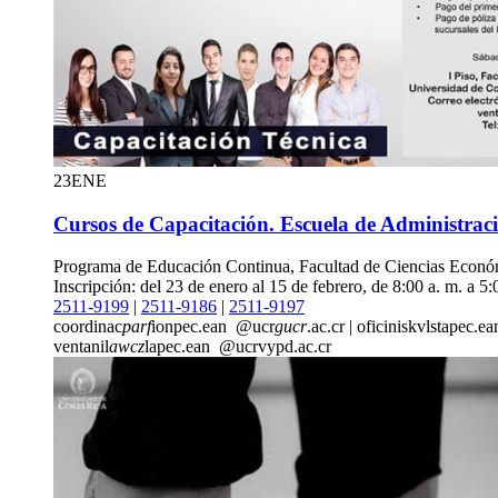
23
ENE
Cursos de Capacitación. Escuela de Administrac
Programa de Educación Continua, Facultad de Ciencias Económ
Inscripción: del 23 de enero al 15 de febrero, de 8:00 a. m. a 5:
2511-9199
|
2511-9186
|
2511-9197
coordinac
parf
ionpec.ean
@ucr
gucr
.ac.cr
|
oficinis
kvls
tapec.ea
ventanil
awcz
lapec.ean
@ucr
vypd
.ac.cr