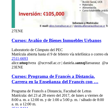
27
ENE
Cursos: Avalúo de Bienes Inmuebles Urbanos
Laboratorio de Cómputo del PEC
Matrícula abierta hasta el 9 de febrero vía telefónica o correo el
2511-6693
alice.
utuq
rivera
@ucr
vsdl
.ac.cr
|
daniela.a
anxq
lfaroarauz
@u
23
ENE
Cursos: Programa de Francés a Distancia.
Carrera en la Enseñanza del Francés con …
Programa de Francés a Distancia, Facultad de Letras
Matrícula: del 23 al 28 enero del 2017, de lunes a viernes de
8:00 a. m. a 12:00 m. y de 1:00 a 5:00 p. m. / sábado de 8:00
a. m. a 12:00 m.