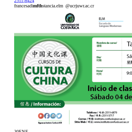
2511-8424
francesadi
mfth
stancia.elm
@ucr
juwr
.ac.cr
30
ENE