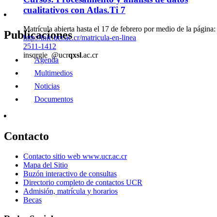
cualitativos con Atlas.Ti 7
Matrícula abierta hasta el 17 de febrero por medio de la página:
Publicaciones
http://inie.ucr.ac.cr/matricula-en-linea
2511-1412
in
sqrg
ie
@ucr
qxsl
.ac.cr
Agenda
Multimedios
Noticias
Documentos
Contacto
Contacto sitio web www.ucr.ac.cr
Mapa del Sitio
Buzón interactivo de consultas
Directorio completo de contactos UCR
Admisión, matrícula y horarios
Becas