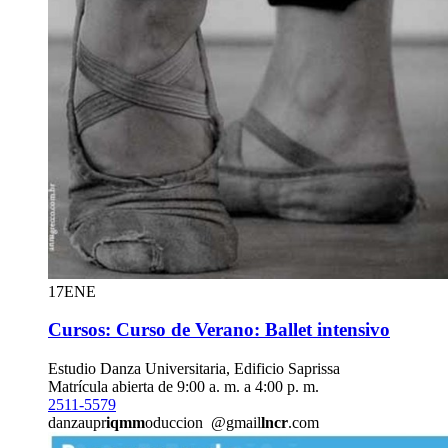
17
ENE
Cursos: Curso de Verano: Ballet intensivo
Estudio Danza Universitaria, Edificio Saprissa
Matrícula abierta de 9:00 a. m. a 4:00 p. m.
2511-5579
danzaupr
iqmm
oduccion
@gmail
lncr
.com