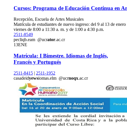
Cursos: Programa de Educación Continua en Ar
Recepción, Escuela de Artes Musicales
Matrícula de estudiantes de nuevo ingreso: del 9 al 13 de enero
viernes de 8:00 a 11:30 a. m. y de 1:00 a 4:30 p.m.
2511-8549
pec
liqb
.eam
@ucr
ator
.ac.cr
13
ENE
Matrícula: I Bimestre. Idiomas de Inglés,
Francés y Portugués
2511-8415
|
2511-1952
casadeid
yews
iomas.elm
@ucr
noqx
.ac.cr