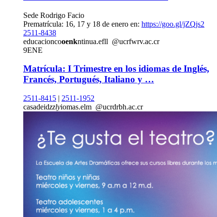
Sede Rodrigo Facio
Prematrícula: 16, 17 y 18 de enero en:
https://goo.gl/jZQjs2
2511-8438
educacionco
oenk
ntinua.efll
@ucr
fwrv
.ac.cr
9
ENE
Matrícula: I Trimestre en los idiomas de Inglés,
Francés, Portugués, Italiano y …
2511-8415
|
2511-1952
casadeid
zzly
iomas.elm
@ucr
drbh
.ac.cr