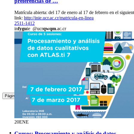
preferencias de …
Matrícula abierta: del 17 de enero al 17 de febrero en el siguien
link:
http://inie.ucr.ac.cr/matricula-en-linea
2511-1412
in
fygu
ie
@ucr
qwqm
.ac.cr
:
1
2
Página
20
ENE
Cursos: Procesamiento y análisis de datos