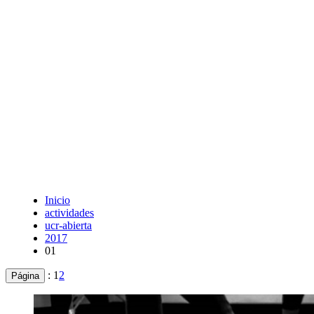
Inicio
actividades
ucr-abierta
2017
01
:
1
2
Página