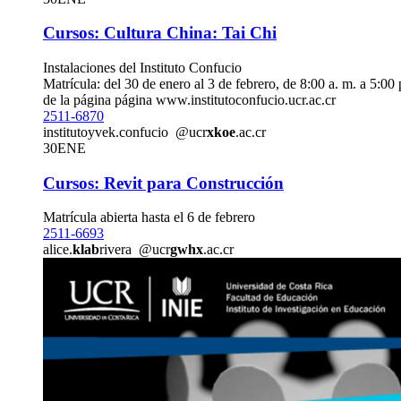
Cursos: Cultura China: Tai Chi
Instalaciones del Instituto Confucio
Matrícula: del 30 de enero al 3 de febrero, de 8:00 a. m. a 5:00 
de la página página www.institutoconfucio.ucr.ac.cr
2511-6870
instituto
yvek
.confucio
@ucr
xkoe
.ac.cr
30
ENE
Cursos: Revit para Construcción
Matrícula abierta hasta el 6 de febrero
2511-6693
alice.
klab
rivera
@ucr
gwhx
.ac.cr