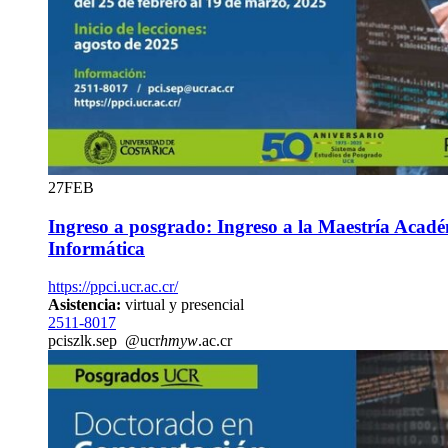
27
FEB
Ingreso a posgrado: Ingreso a la Maestría Acad
Informática
https://ppci.ucr.ac.cr/
Asistencia:
virtual y presencial
2511-8017
pci
szlk
.sep
@ucr
hmyw
.ac.cr