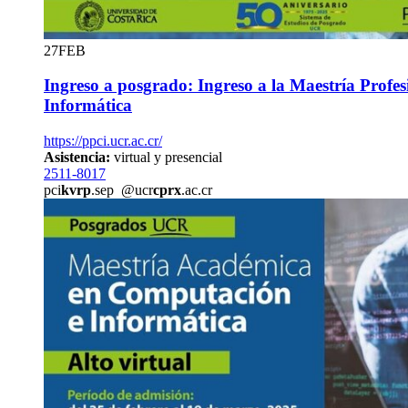
27
FEB
Ingreso a posgrado: Ingreso a la Maestría Profe
Informática
https://ppci.ucr.ac.cr/
Asistencia:
virtual y presencial
2511-8017
pci
kvrp
.sep
@ucr
cprx
.ac.cr