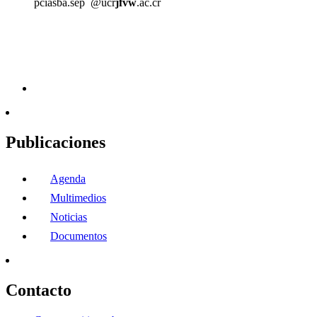
pci
asba
.sep
@ucr
jfvw
.ac.cr
Publicaciones
Agenda
Multimedios
Noticias
Documentos
Contacto