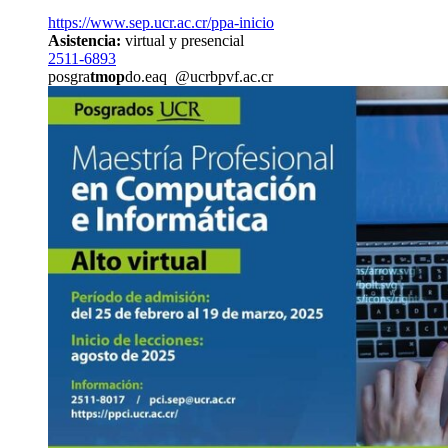
https://www.sep.ucr.ac.cr/ppa-inicio
Asistencia:
virtual y presencial
2511-6893
posgra
tmop
do.eaq
@ucr
bpvf
.ac.cr