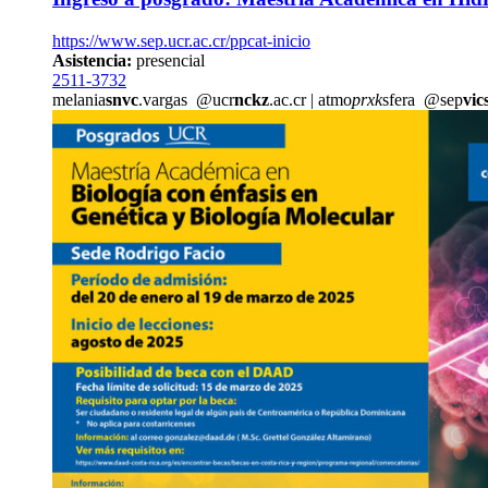
https://www.sep.ucr.ac.cr/ppcat-inicio
Asistencia:
presencial
2511-3732
melania
snvc
.vargas
@ucr
nckz
.ac.cr
|
atmo
prxk
sfera
@sep
vic