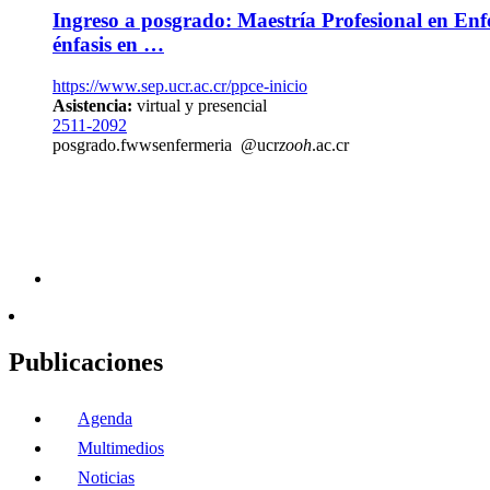
Ingreso a posgrado: Maestría Profesional en Enf
énfasis en …
https://www.sep.ucr.ac.cr/ppce-inicio
Asistencia:
virtual y presencial
2511-2092
posgrado.
fwws
enfermeria
@ucr
zooh
.ac.cr
Publicaciones
Agenda
Multimedios
Noticias