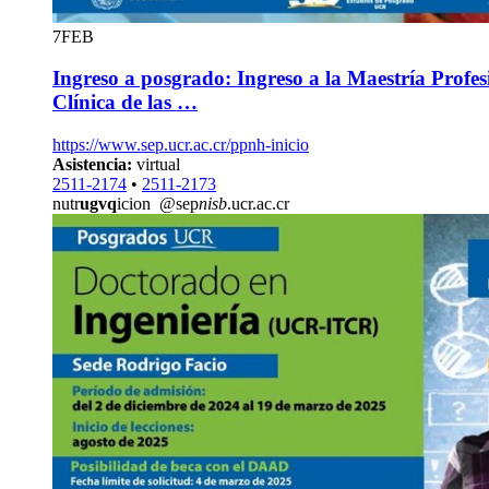
7
FEB
Ingreso a posgrado: Ingreso a la Maestría Profes
Clínica de las …
https://www.sep.ucr.ac.cr/ppnh-inicio
Asistencia:
virtual
2511-2174
•
2511-2173
nutr
ugvq
icion
@sep
nisb
.ucr.ac.cr