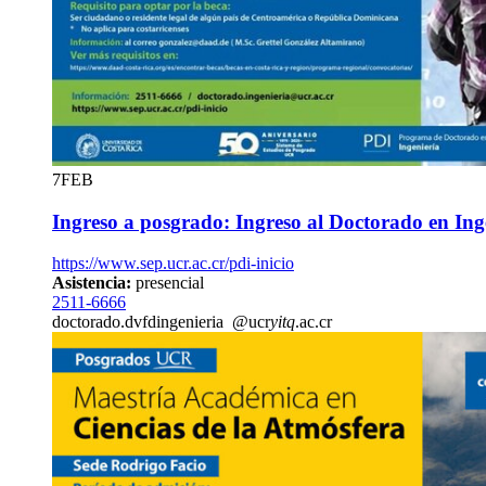
7
FEB
Ingreso a posgrado: Ingreso al Doctorado en I
https://www.sep.ucr.ac.cr/pdi-inicio
Asistencia:
presencial
2511-6666
doctorado.
dvfd
ingenieria
@ucr
yitq
.ac.cr