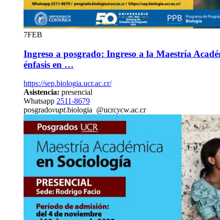
7
FEB
Ingreso a posgrado: Ingreso a la Maestría Acadé
énfasis en …
https://sep.biologia.ucr.ac.cr/
Asistencia:
presencial
Whatsapp
2511-8679
posgrado
vupt
.biologia
@ucr
cycw
.ac.cr