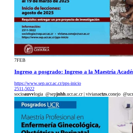
7
FEB
Ingreso a posgrado: Ingreso a la Maestría Acadé
https://www.sep.ucr.ac.cr/pps-inicio
2511-5022
socio
auvv
logia
@sep
jnhh
.ucr.ac.cr
|
viviana
ctzs
.conejo
@uc