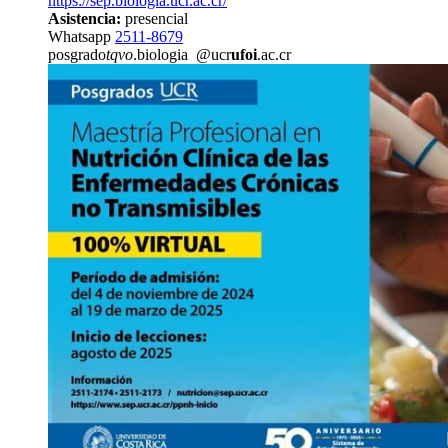
https://sep.biologia.ucr.ac.cr/
Asistencia:
presencial
Whatsapp
2511-8679
posgrado
tqvo
.biologia
@ucr
ufoi
.ac.cr