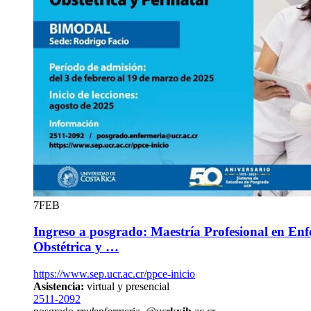
7
FEB
Ingreso a posgrado: Maestría Profesional en Enf
Obstétrica y …
https://www.sep.ucr.ac.cr/ppce-inicio
Asistencia:
virtual y presencial
2511-2092