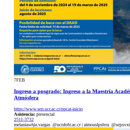
7
FEB
Ingreso a posgrado: Ingreso a la Maestría Acadé
Atmósfera
https://www.sep.ucr.ac.cr/ppcat-inicio
Asistencia:
presencial
2511-3732
melania
whja
.vargas
@ucr
dohi
.ac.cr
|
atmo
uslp
sfera
@sep
xvxt