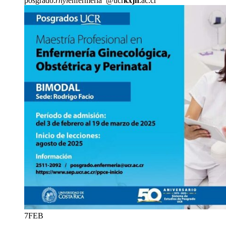
posgrado.
rnyl
enfermeria
@ucr
kxjh
.ac.cr
7
FEB