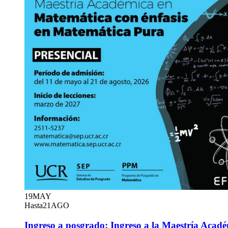
19
MAY
Hasta
21
AGO
Ingreso a posgrado: Ingreso a la Maestría Acad