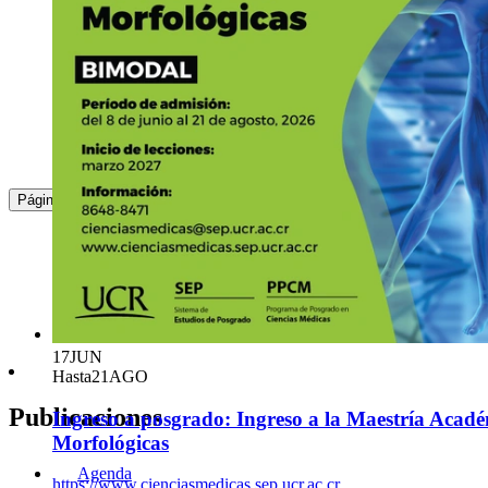
Penales
https://www.posgrado-derecho.sep.ucr.ac.cr
Asistencia:
virtual y presencial
2511-1541
derec
skir
ho.sep
@ucr
erkh
.ac.cr
15
JUN
Hasta
21
AGO
:
1
2
3
4
Página
Ingreso a posgrado: Ingreso al Doctorado en De
https://www.posgrado-derecho.sep.ucr.ac.cr
Asistencia:
virtual y presencial
2511-1541
derec
frtx
ho.sep
@ucr
alcn
.ac.cr
17
JUN
Hasta
21
AGO
Publicaciones
Ingreso a posgrado: Ingreso a la Maestría Acadé
Morfológicas
Agenda
https://www.cienciasmedicas.sep.ucr.ac.cr