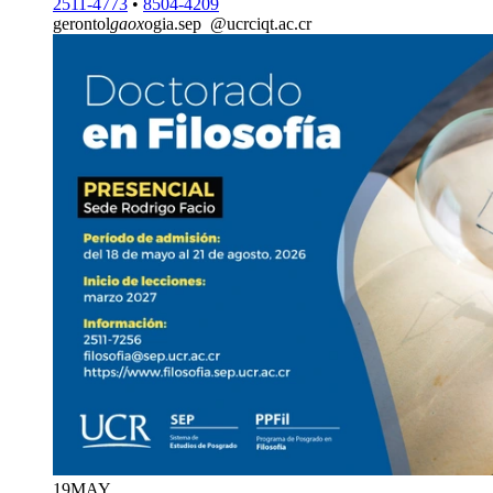
2511-4773
•
8504-4209
gerontol
gaox
ogia.sep
@ucr
ciqt
.ac.cr
19
MAY