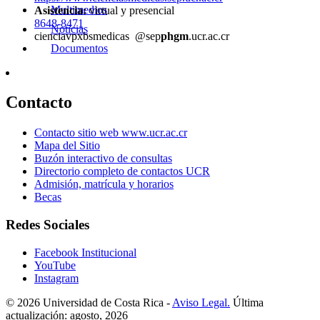
Multimedios
Asistencia:
virtual y presencial
8648-8471
Noticias
ciencia
vpxb
smedicas
@sep
phgm
.ucr.ac.cr
Documentos
Contacto
Contacto sitio web www.ucr.ac.cr
Mapa del Sitio
Buzón interactivo de consultas
Directorio completo de contactos UCR
Admisión, matrícula y horarios
Becas
Redes Sociales
Facebook Institucional
YouTube
Instagram
© 2026 Universidad de Costa Rica -
Aviso Legal.
Última
actualización: agosto, 2026