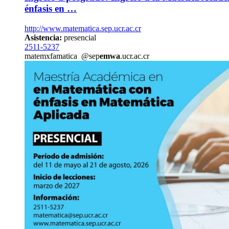
énfasis en …
http://www.matematica.sep.ucr.ac.cr
Asistencia:
presencial
2511-5237
matem
xfam
atica
@sep
emwa
.ucr.ac.cr