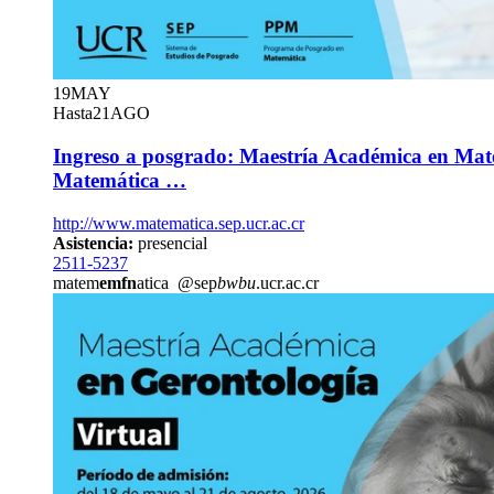
19
MAY
Hasta
21
AGO
Ingreso a posgrado: Maestría Académica en Mate
Matemática …
http://www.matematica.sep.ucr.ac.cr
Asistencia:
presencial
2511-5237
matem
emfn
atica
@sep
bwbu
.ucr.ac.cr