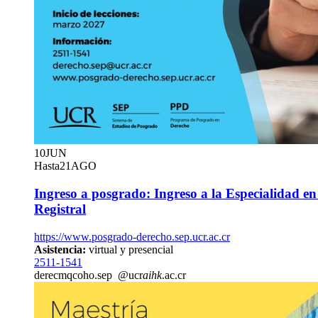
10
JUN
Hasta
21
AGO
Ingreso a posgrado: Ingreso a la Especialidad en
Registral
https://www.posgrado-derecho.sep.ucr.ac.cr
Asistencia:
virtual y presencial
2511-1541
derec
mqco
ho.sep
@ucr
aihk
.ac.cr