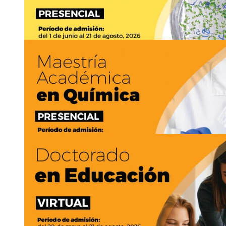
https://www.microbiologia.sep.ucr.ac.cr
Asistencia:
presencial
2511-8619
digitalpp
jjjn
mpqci.sep
@ucr
xxfe
.ac.cr
11
JUN
Hasta
21
AGO
Ingreso a posgrado: Ingreso a la Maestria Acad
https://www.microbiologia.sep.ucr.ac.cr
Asistencia:
presencial
2511-8619
digitalpp
goyk
mpqci.sep
@ucr
bibb
.ac.cr
11
JUN
Hasta
21
AGO
Ingreso a posgrado: Ingreso a la Maestría Acad
con énfasis en …
www.microbiologia.sep.ucr.ac.cr
Asistencia:
presencial
2511-8619