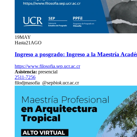
19
MAY
Hasta
21
AGO
Ingreso a posgrado: Ingreso a la Maestría Acadé
https://www.filosofia.sep.ucr.ac.cr
Asistencia:
presencial
2511-7256
filo
djma
sofia
@sep
biok
.ucr.ac.cr