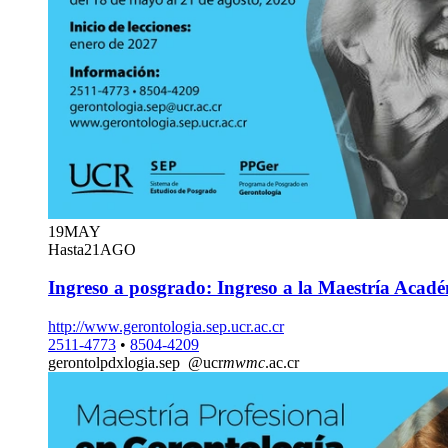
19
MAY
Hasta
21
AGO
Ingreso a posgrado: Ingreso a la Maestría Acad
http://www.gerontologia.sep.ucr.ac.cr
2511-4773
•
8504-4209
gerontol
pdxl
ogia.sep
@ucr
mwmc
.ac.cr