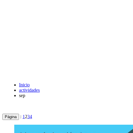
Inicio
actividades
sep
:
1
2
3
4
Página