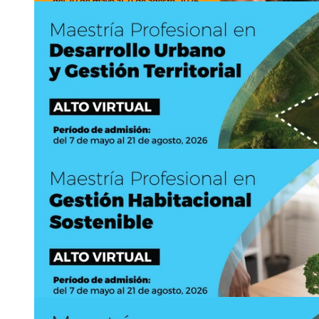
digitalpp
dqwr
mpqci.sep
@ucr
ydah
.ac.cr
11
JUN
Hasta
21
AGO
Ingreso a posgrado: Ingreso a la Maestría Acad
https://www.quimica.sep.ucr.ac.cr
Asistencia:
presencial
2511-8519
ppqui
xhmk
m.sep
@ucr
zdjr
.ac.cr
11
JUN
Hasta
21
AGO
Ingreso a posgrado: Ingreso a la Doctorado en 
https://www.doctoradoeducacion.sep.ucr.ac.cr
Asistencia:
virtual
2511-4174
doctoradoed
qftn
ucacion.sep
@ucr
kjod
.ac.cr
12
JUN
Hasta
21
AGO