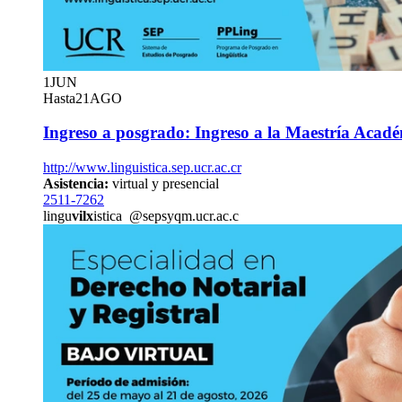
1
JUN
Hasta
21
AGO
Ingreso a posgrado: Ingreso a la Maestría Acadé
http://www.linguistica.sep.ucr.ac.cr
Asistencia:
virtual y presencial
2511-7262
lingu
vilx
istica
@sep
syqm
.ucr.ac.c