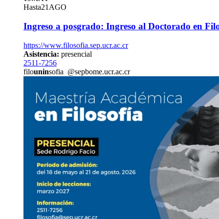
Hasta
21
AGO
Ingreso a posgrado: Ingreso al Doctorado en Filo
https://www.filosofia.sep.ucr.ac.cr
Asistencia:
presencial
2511-7256
filo
unin
sofia
@sep
bome
.ucr.ac.cr