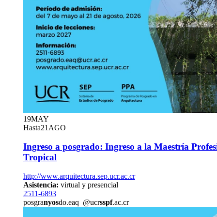
19
MAY
Hasta
21
AGO
Ingreso a posgrado: Ingreso a la Maestría Profes
Tropical
http://www.arquitectura.sep.ucr.ac.cr
Asistencia:
virtual y presencial
2511-6893
posgra
nyos
do.eaq
@ucr
sspf
.ac.cr