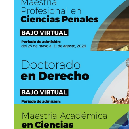
Ingreso a posgrado: Ingreso a la Maestría Profes
Urbano y Gestión …
https://www.arquitectura.sep.ucr.ac.cr
Asistencia:
virtual y presencial
2511-6893
posgra
hohu
do.eaq
@ucr
nvxc
.ac.cr
12
JUN
Hasta
21
AGO
Ingreso a posgrado: Ingreso a la Maestría Profes
Habitacional …
https://www.arquitectura.sep.ucr.ac.cr
Asistencia:
virtual y presencial
2511-6893
posgra
gxea
do.eaq
@ucr
ggjl
.ac.cr
15
JUN
Hasta
21
AGO
Ingreso a posgrado: Ingreso a la Maestría Profes