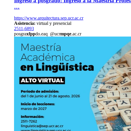
Ingreso a posgrado: Ingreso a la Maestría Profes
…
https://www.arquitectura.sep.ucr.ac.cr
Asistencia:
virtual y presencial
2511-6893
posgra
xfpp
do.eaq
@ucr
mpqe
.ac.cr