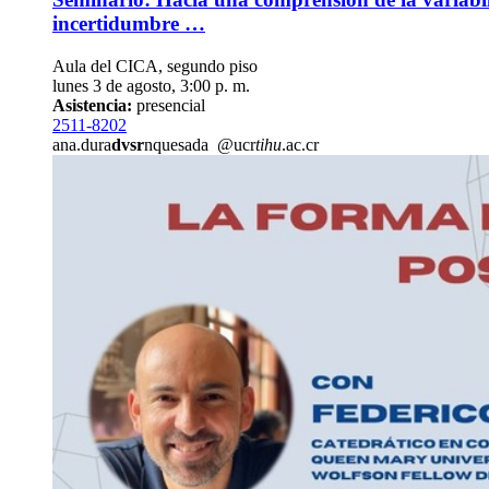
incertidumbre …
Aula del CICA, segundo piso
lunes 3 de agosto, 3:00 p. m.
Asistencia:
presencial
2511-8202
ana.dura
dvsr
nquesada
@ucr
tihu
.ac.cr