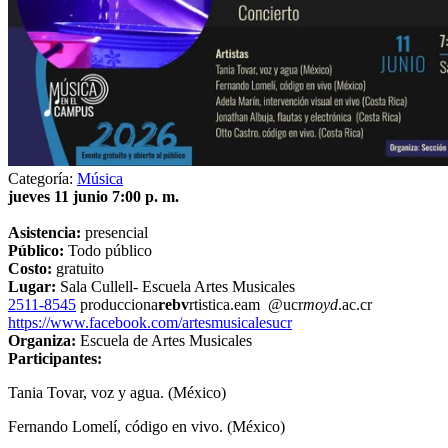
Categoría:
Música
jueves 11 junio 7:00 p. m.
Asistencia:
presencial
Público:
Todo público
Costo:
gratuito
Lugar:
Sala Cullell- Escuela Artes Musicales
2511-8545
producciona
rebv
rtistica.eam
@ucr
moyd
.ac.cr
https://www.facebook.com/artesmusicalesucr
Organiza:
Escuela de Artes Musicales
Participantes:
Tania Tovar, voz y agua. (México)
Fernando Lomelí, código en vivo. (México)