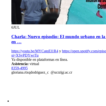
6
JUL
Charla: Nuevo episodio: El mundo urbano en la hi
en …
https://youtu.be/MYCatqEl1R4
y
https://open.spotify.com/e
si=XSvPDYwrTu
Ya disponible en plataformas en línea.
Asistencia:
virtual
8359-4995
gloriana.r
txqd
odriguez_c
@ucr
zlgj
.ac.cr