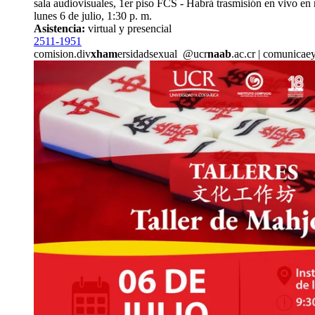
sala audiovisuales, 1er piso FCS - Habrá trasmisión en vivo en r
lunes 6 de julio, 1:30 p. m.
Asistencia:
virtual y presencial
2511-1951
comision.div
xham
ersidadsexual
@ucr
naab
.ac.cr
|
comunica
e