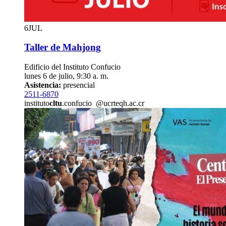
6
JUL
Taller de Mahjong
Edificio del Instituto Confucio
lunes 6 de julio, 9:30 a. m.
Asistencia:
presencial
2511-6870
instituto
cltu
.confucio
@ucr
teqh
.ac.cr