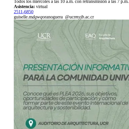
Todos los miércoles a las 10 a.m. con retransmisión a las 7 p.m.
Asistencia:
virtual
2511-6850
guiselle.m
dgwq
oranoguera
@ucr
myjb
.ac.cr