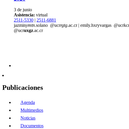
3 de junio
Asistencia:
virtual
2511-5330
|
2511-6881
jazmin
ymtn
.solano
@ucr
rgtg
.ac.cr
|
emily.
hxry
vargas
@ucr
kc
@ucr
uxgz
.ac.cr
Publicaciones
Agenda
Multimedios
Noticias
Documentos