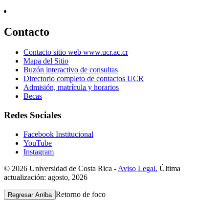
Contacto
Contacto sitio web www.ucr.ac.cr
Mapa del Sitio
Buzón interactivo de consultas
Directorio completo de contactos UCR
Admisión, matrícula y horarios
Becas
Redes Sociales
Facebook Institucional
YouTube
Instagram
© 2026 Universidad de Costa Rica -
Aviso Legal.
Última
actualización: agosto, 2026
Retorno de foco
Regresar Arriba