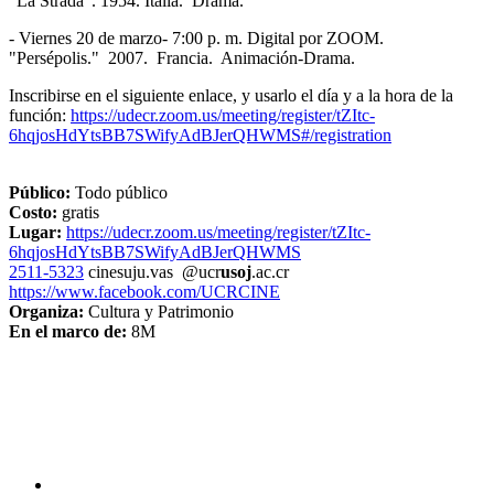
"La Strada". 1954. Italia. Drama.
- Viernes 20 de marzo- 7:00 p. m. Digital por ZOOM.
"Persépolis." 2007. Francia. Animación-Drama.
Inscribirse en el siguiente enlace, y usarlo el día y a la hora de la
función:
https://udecr.zoom.us/meeting/register/tZItc-
6hqjosHdYtsBB7SWifyAdBJerQHWMS#/registration
Público:
Todo público
Costo:
gratis
Lugar:
https://udecr.zoom.us/meeting/register/tZItc-
6hqjosHdYtsBB7SWifyAdBJerQHWMS
2511-5323
cine
suju
.vas
@ucr
usoj
.ac.cr
https://www.facebook.com/UCRCINE
Organiza:
Cultura y Patrimonio
En el marco de:
8M