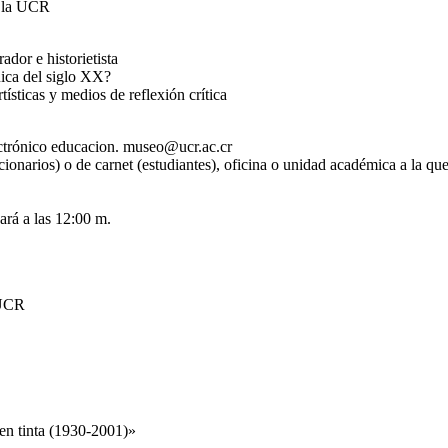
e la UCR
ador e historietista
 Rica del siglo XX?
rtísticas y medios de reflexión crítica
lectrónico educacion. museo@ucr.ac.cr
cionarios) o de carnet (estudiantes), oficina o unidad académica a la qu
sará a las 12:00 m.
 UCR
en tinta (1930-2001)»