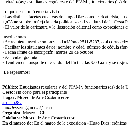
invitados(as): estudiantes regulares y del PIAM y funcionarios (as) d
Lo que descubrirá en esta visita
• Las distintas facetas creativas de Hugo Díaz como caricaturista, ilustr
• ¿Cómo su obra refleja la vida política, social y cultural de la Costa
• El valor de la caricatura y la ilustración editorial como expresiones a
Inscripciones
• Se requiere inscripción previa al teléfono 2511-5287, o al correo e
• Facilitar los siguientes datos: nombre y edad, número de cédula (fun
• Fecha límite de inscripción: martes 28 de octubre
• Actividad gratuita
• Tendremos transporte que saldrá del Pretil a las 9:00 a.m. y se regre
¡Le esperamos!
Público:
Estudiantes regulares y del PIAM y funcionarios (as) de la
Costo:
sin costo para el participante
Lugar:
Museo de Arte Costarricense
2511-5287
mu
kzhw
seo
@ucr
vekf
.ac.cr
Organiza:
Museo UCR
Colabora:
Museo de Arte Costarricense
En el marco de:
En el marco de la exposicion «Hugo Díaz: crónicas 