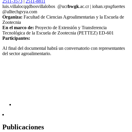
2511-3573
|
2511-8811
luis.villalo
cqqd
bosvillalobos
@ucr
bwgk
.ac.cr
|
iohan.
vpxg
fuertes
@alltech
gvya
.com
Organiza:
Facultad de Ciencias Agroalimentarias y la Escuela de
Zootecnia
En el marco de:
Proyecto de Extensión y Transferencia
Tecnológica de la Escuela de Zootecnia (PETTEZ) ED-601
Participantes:
Al final del documental habrá un conversatorio con representantes
del sector agroalimentario.
Publicaciones