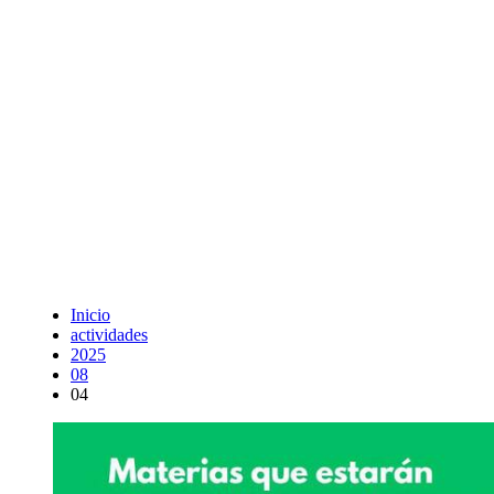
Inicio
actividades
2025
08
04