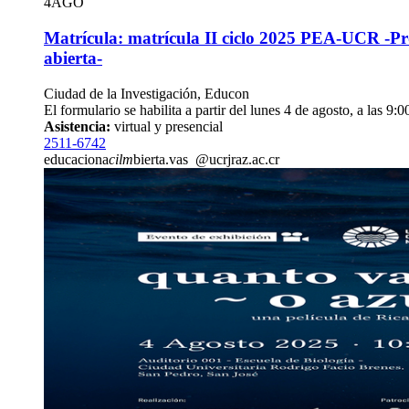
4
AGO
Matrícula: matrícula II ciclo 2025 PEA-UCR -P
abierta-
Ciudad de la Investigación, Educon
El formulario se habilita a partir del lunes 4 de agosto, a las 9:00
Asistencia:
virtual y presencial
2511-6742
educaciona
cilm
bierta.vas
@ucr
jraz
.ac.cr