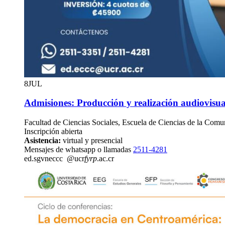
8
JUL
Admisiones: Producción y realización audiovisua
Facultad de Ciencias Sociales, Escuela de Ciencias de la Comu
Inscripción abierta
Asistencia:
virtual y presencial
Mensajes de whatsapp o llamadas
2511-4281
ed.
sgvn
eccc
@ucr
fyrp
.ac.cr