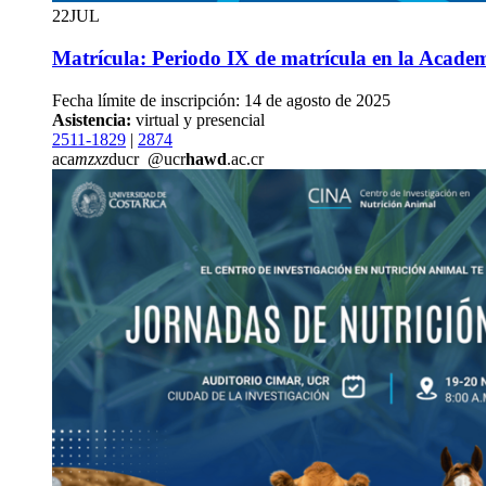
22
JUL
Matrícula: Periodo IX de matrícula en la Acad
Fecha límite de inscripción: 14 de agosto de 2025
Asistencia:
virtual y presencial
2511-1829
|
2874
aca
mzxz
ducr
@ucr
hawd
.ac.cr