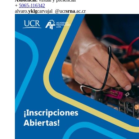
+
5065-116342
alvaro.
yklg
carvajal
@ucr
srna
.ac.cr