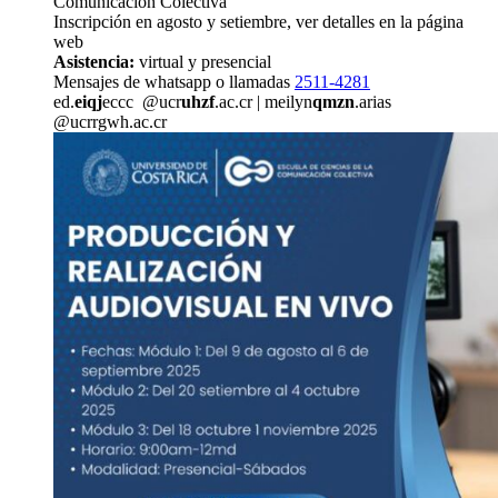
Comunicación Colectiva
Inscripción en agosto y setiembre, ver detalles en la página
web
Asistencia:
virtual y presencial
Mensajes de whatsapp o llamadas
2511-4281
ed.
eiqj
eccc
@ucr
uhzf
.ac.cr
|
meilyn
qmzn
.arias
@ucr
rgwh
.ac.cr