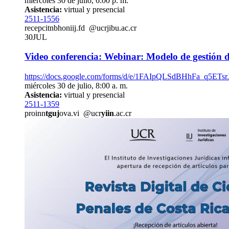
miércoles 30 de julio, 6:00 p. m.
Asistencia:
virtual y presencial
2511-1556
recepci
tnbh
oniij.fd
@ucr
jibu
.ac.cr
30
JUL
Video conferencia: Webinar: Modelo de gestión d
https://docs.google.com/forms/d/e/1FAIpQLSdBHhFa
miércoles 30 de julio, 8:00 a. m.
Asistencia:
virtual y presencial
2511-1359
proinn
tguj
ova.vi
@ucr
yiin
.ac.cr