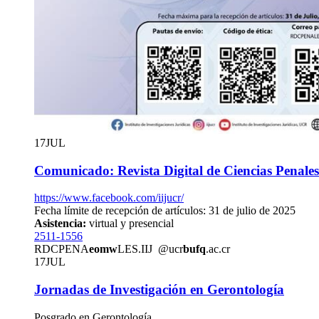
17
JUL
Comunicado: Revista Digital de Ciencias Penales
https://www.facebook.com/iijucr/
Fecha límite de recepción de artículos: 31 de julio de 2025
Asistencia:
virtual y presencial
2511-1556
RDCPENA
eomw
LES.IIJ
@ucr
bufq
.ac.cr
17
JUL
Jornadas de Investigación en Gerontología
Posgrado en Gerontología