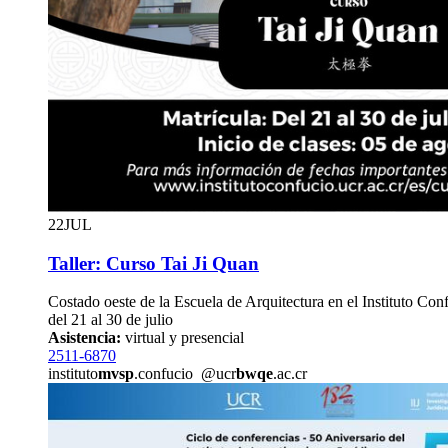
22
JUL
Taller: Curso Tai Ji Quan
Costado oeste de la Escuela de Arquitectura en el Instituto Con
del 21 al 30 de julio
Asistencia:
virtual y presencial
2511-6870
instituto
mvsp
.confucio
@ucr
bwqe
.ac.cr