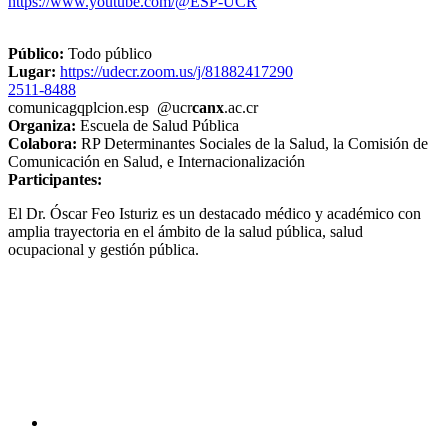
https://www.youtube.com/@ESP-UCR
Público:
Todo público
Lugar:
https://udecr.zoom.us/j/81882417290
2511-8488
comunica
gqpl
cion.esp
@ucr
canx
.ac.cr
Organiza:
Escuela de Salud Pública
Colabora:
RP Determinantes Sociales de la Salud, la Comisión de
Comunicación en Salud, e Internacionalización
Participantes:
El Dr. Óscar Feo Isturiz es un destacado médico y académico con
amplia trayectoria en el ámbito de la salud pública, salud
ocupacional y gestión pública.