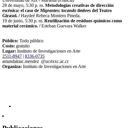
Universidad de Aix - Marsella (Francia)
28 de mayo, 5:30 p. m.
Metodologías creativas de dirección
escénica: el caso de
Migrantes: tocando timbres
del Teatro
Girasol. /
Haydeé Rebeca Montero Pineda.
19 de junio, 5:30 p. m.
Reutilización de residuos químicos como
material cerámico. /
Esteban Guevara Walker
Público:
Todo público
Costo:
gratuito
Lugar:
Instituto de Investigaciones en Arte
2511-8947
|
8336-0735
amanda
ktac
.mendez
@ucr
ixxc
.ac.cr
Organiza:
Instituto de Investigaciones en Arte