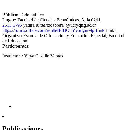
Público:
Todo público
Lugar:
Facultad de Ciencias Económicas, Aula 0241
2511-5795
yadira.ru
ldar
izcabrera
@ucr
yqng
.ac.cr
https://forms.office.com/r/di8eBdHQ1Y?origin=lprLink
Link
Organiza:
Escuela de Orientación y Educación Especial, Facultad
de Educación
Participantes:
Instructora: Virya Castillo Vargas.
Publicaciones