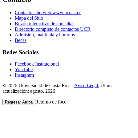
Contacto sitio web www.ucr.ac.cr
Mapa del Sitio
Buzón interactivo de consultas
Directorio completo de contactos UCR
Admisión, matrícula y horarios
Becas
Redes Sociales
Facebook Institucional
YouTube
Instagram
© 2026 Universidad de Costa Rica -
Aviso Legal.
Última
actualización: agosto, 2026
Retorno de foco
Regresar Arriba