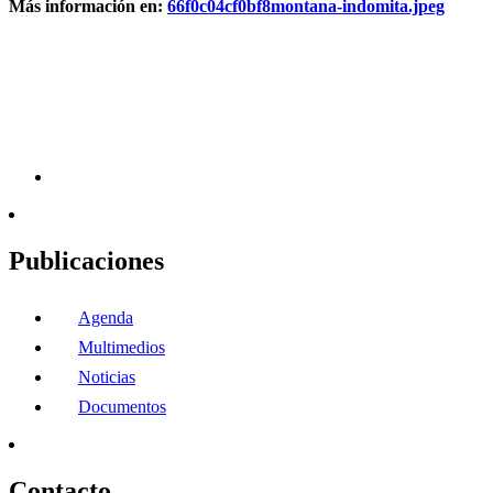
Más información en:
66f0c04cf0bf8montana-indomita.jpeg
Publicaciones
Agenda
Multimedios
Noticias
Documentos
Contacto