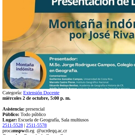
Categoría:
Extensión Docente
miércoles 2 de octubre, 5:00 p. m.
Asistencia:
presencial
Público:
Todo público
Lugar:
Escuela de Geografía, Sala multiusos
2511-5528
|
2511-5578
proca
mspw
di.eg
@ucr
deqq
.ac.cr