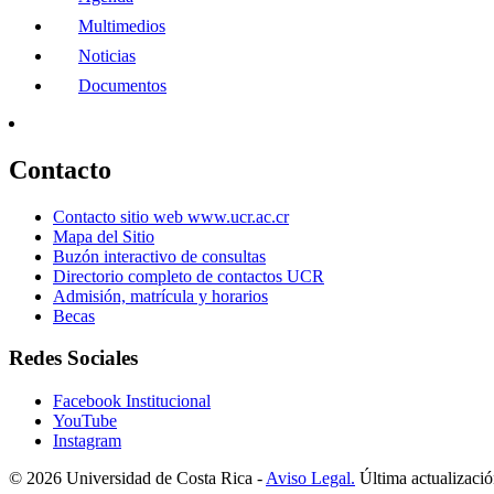
Multimedios
Noticias
Documentos
Contacto
Contacto sitio web www.ucr.ac.cr
Mapa del Sitio
Buzón interactivo de consultas
Directorio completo de contactos UCR
Admisión, matrícula y horarios
Becas
Redes Sociales
Facebook Institucional
YouTube
Instagram
© 2026 Universidad de Costa Rica -
Aviso Legal.
Última actualizació