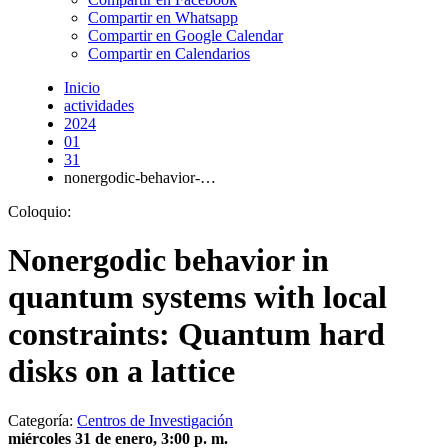
Compartir en Whatsapp
Compartir en Google Calendar
Compartir en Calendarios
Inicio
actividades
2024
01
31
nonergodic-behavior-…
Coloquio:
Nonergodic behavior in
quantum systems with local
constraints: Quantum hard
disks on a lattice
Categoría:
Centros de Investigación
miércoles 31 de enero, 3:00 p. m.