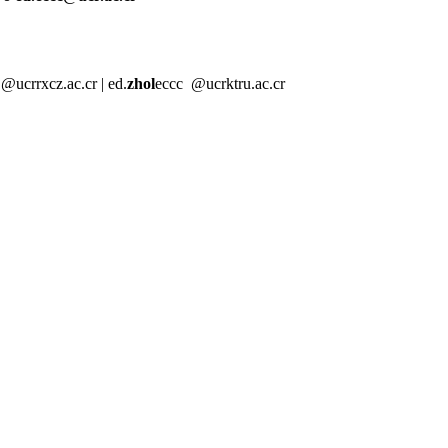
@ucr
rxcz
.ac.cr
|
ed.
zhol
eccc
@ucr
ktru
.ac.cr