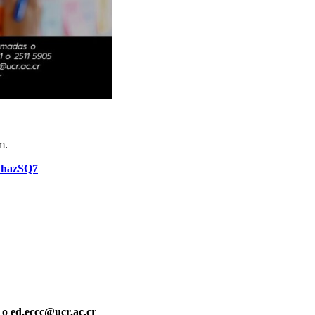
m.
9UhazSQ7
 o ed.eccc@ucr.ac.cr