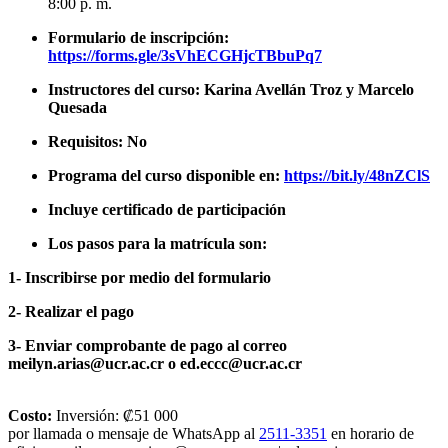
8:00 p. m.
Formulario de inscripción:
https://forms.gle/3sVhECGHjcTBbuPq7
Instructores del curso: Karina Avellán Troz y Marcelo
Quesada
Requisitos: No
Programa del curso disponible en:
https://bit.ly/48nZClS
Incluye certificado de participación
Los pasos para la matrícula son:
1- Inscribirse por medio del formulario
2- Realizar el pago
3- Enviar comprobante de pago al correo
meilyn.arias@ucr.ac.cr o ed.eccc@ucr.ac.cr
Costo:
Inversión: ₡51 000
por llamada o mensaje de WhatsApp al
2511-3351
en horario de