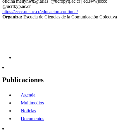
oficina
meilyn
wnxg
.arias
@ucr
opyq
.ac.cr
|
ed.
swwj
eccc
@ucr
tkyp
.ac.cr
https://eccc.ucr.ac.cr/educacion-continua/
Organiza:
Escuela de Ciencias de la Comunicación Colectiva
Publicaciones
Agenda
Multimedios
Noticias
Documentos