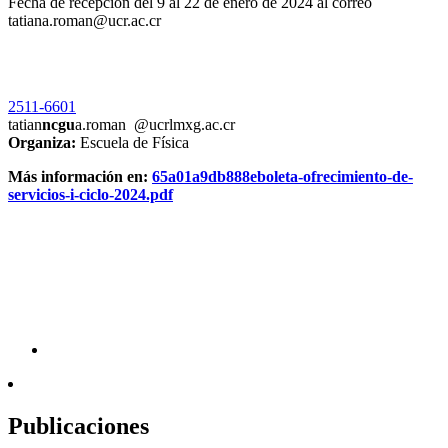
Fecha de recepción del 9 al 22 de enero de 2024 al correo
tatiana.roman@ucr.ac.cr
2511-6601
tatian
ncgu
a.roman
@ucr
lmxg
.ac.cr
Organiza:
Escuela de Física
Más información en:
65a01a9db888eboleta-ofrecimiento-de-
servicios-i-ciclo-2024.pdf
Publicaciones