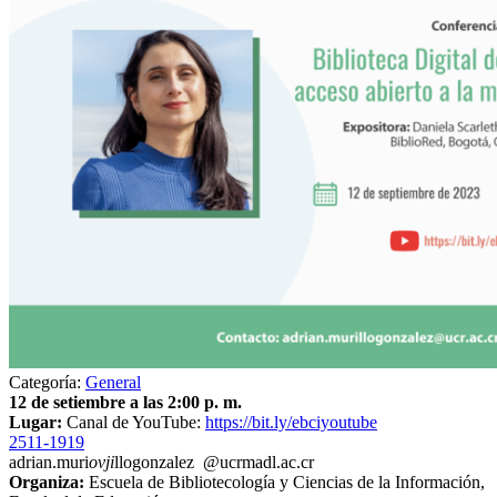
Categoría:
General
12 de setiembre a las 2:00 p. m.
Lugar:
Canal de YouTube:
https://bit.ly/ebciyoutube
2511-1919
adrian.muri
ovji
llogonzalez
@ucr
madl
.ac.cr
Organiza:
Escuela de Bibliotecología y Ciencias de la Información,