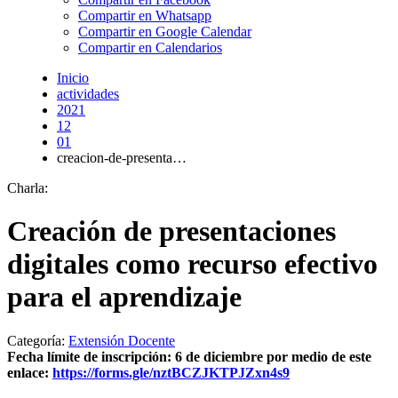
Compartir en Whatsapp
Compartir en Google Calendar
Compartir en Calendarios
Inicio
actividades
2021
12
01
creacion-de-presenta…
Charla:
Creación de presentaciones
digitales como recurso efectivo
para el aprendizaje
Categoría:
Extensión Docente
Fecha límite de inscripción: 6 de diciembre por medio de este
enlace:
https://forms.gle/nztBCZJKTPJZxn4s9