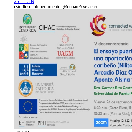
2511-1389
estudiose
tmhm
guimiento
@conare
lxne
.ac.cr