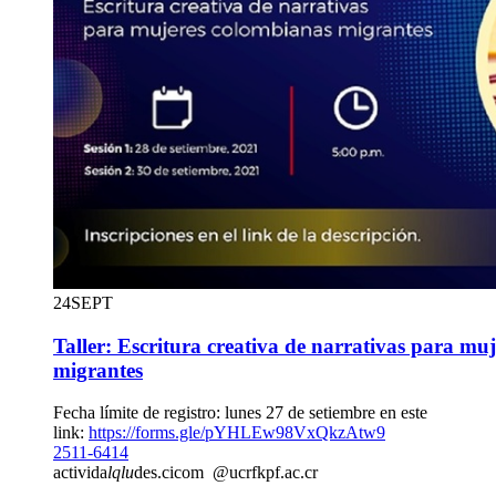
24
SEPT
Taller: Escritura creativa de narrativas para mu
migrantes
Fecha límite de registro: lunes 27 de setiembre en este
link:
https://forms.gle/pYHLEw98VxQkzAtw9
2511-6414
activida
lqlu
des.cicom
@ucr
fkpf
.ac.cr