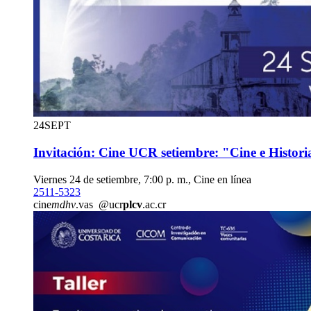
24
SEPT
Invitación: Cine UCR setiembre: "Cine e Histori
Viernes 24 de setiembre, 7:00 p. m., Cine en línea
2511-5323
cine
mdhv
.vas
@ucr
plcv
.ac.cr