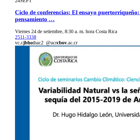
24
SEPT
Ciclo de conferencias: El ensayo puertorriqueño:
pensamiento …
Viernes 24 de setiembre, 8:30 a. m. hora Costa Rica
2511-3338
vc.c
jbho
ihac2
@ucr
cbov
.ac.cr