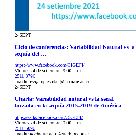
24
SEPT
Ciclo de conferencias: Variabilidad Natural vs la
sequía del …
https://www.facebook.com/CIGEFI/
Viernes 24 de setiembre, 9:00 a. m.
2511-3796
ana.dura
vzqc
nquesada
@ucr
naie
.ac.cr
24
SEPT
Charla: Variabilidad natural vs la señal
forzada en la sequía 2015-2019 de América …
https://es-la.facebook.com/CIGEFI/
Viernes 24 de setiembre, 9:00 a. m.
2511-5096
ana.dura
tcgl
nquesada
@ucr
bnxx
.ac.cr