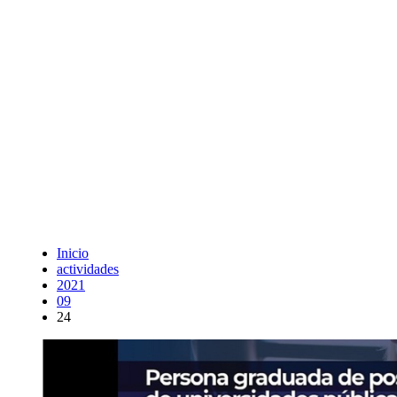
Inicio
actividades
2021
09
24