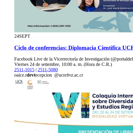
24
SEPT
Ciclo de conferencias: Diplomacia Científica UC
Facebook Live de la Vicerrectoría de Investigación (@portaldel
Viernes 24 de setiembre, 10:00 a. m. (Hora de C.R.)
2511-1015
|
2511-5080
oaice.r
devt
ecepcion
@ucr
ebvz
.ac.cr