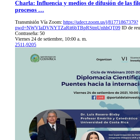
Charla: Influencia y medios de difusión de las filo
procesos …
Transmisión Vía Zoom:
https://udecr.zoom.us/j/81771867379?
pwd=NWVIaDVNYTZaRit6bTBpRStmUnhhQT09
ID de reu
Contraseña: 50
Viernes 24 de setiembre, 10:00 a. m.
2511-9205