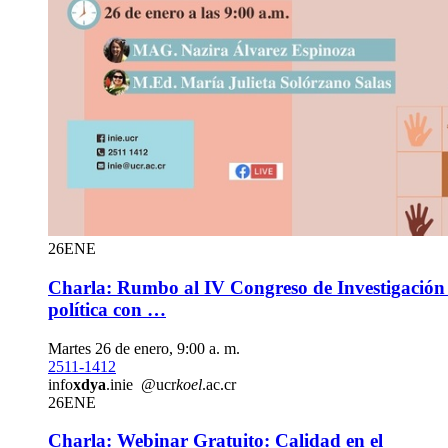
26
ENE
Charla: Rumbo al IV Congreso de Investigación 
política con …
Martes 26 de enero, 9:00 a. m.
2511-1412
info
xdya
.inie
@ucr
koel
.ac.cr
26
ENE
Charla: Webinar Gratuito: Calidad en el