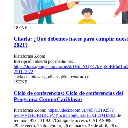
18
ENE
Charla: ¿Qué debemos hacer para cumplir nuestr
2021?
Plataforma Zoom
Inscripción abierta por medio de:
https://docs.google.com/forms/d/1Hd_YQZ47kVpS6BEhd
2511-1072
silvia.cha
uihv
vesgodinez
@ucr
rnar
.ac.cr
19
ENE
Ciclo de conferencias: Ciclo de conferencias del
Programa ConnecCaribbean
Plataforma Zoom:
https://udecr.zoom.us/j/9571319257?
pwd=VG1GRHBCeVY5cmpabjdCS3dLQzF2QT09ID
de
reunión: 957 131 9257Código de acceso: CALAS988
29 de enero, 25 de febrero, 26 de marzo, 23 de abril, 28 de