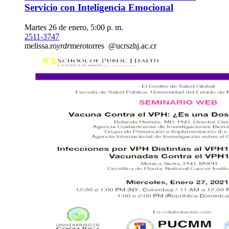
Servicio con Inteligencia Emocional
Martes 26 de enero, 5:00 p. m.
2511-3747
melissa.ro
yrdr
merotorres
@ucr
szhj
.ac.cr