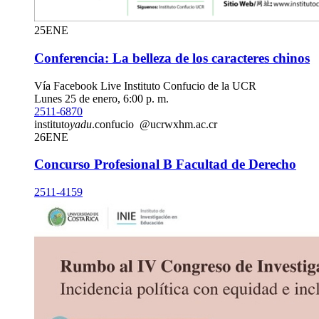
25
ENE
Conferencia: La belleza de los caracteres chinos
Vía Facebook Live Instituto Confucio de la UCR
Lunes 25 de enero, 6:00 p. m.
2511-6870
instituto
yadu
.confucio
@ucr
wxhm
.ac.cr
26
ENE
Concurso Profesional B Facultad de Derecho
2511-4159