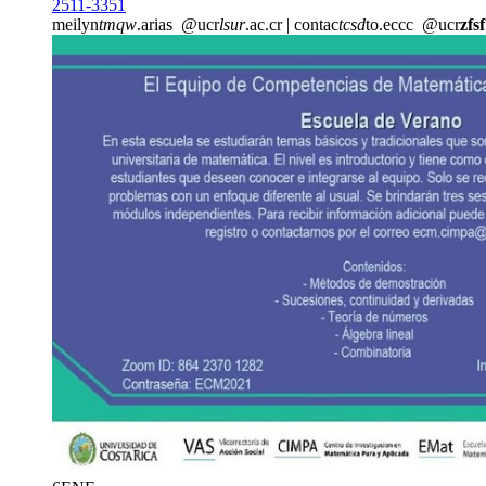
2511-3351
meilyn
tmqw
.arias
@ucr
lsur
.ac.cr
|
contac
tcsd
to.eccc
@ucr
zfsf