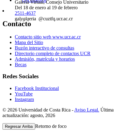
Documentos
Galería Virtual, Consejo Universitario
Del 18 de enero al 19 de febrero
2511-4637
gal
yglq
eria
@cu
ztfq
.ucr.ac.cr
Contacto
Contacto sitio web www.ucr.ac.cr
Mapa del Sitio
Buzón interactivo de consultas
Directorio completo de contactos UCR
Admisión, matrícula y horarios
Becas
Redes Sociales
Facebook Institucional
YouTube
Instagram
© 2026 Universidad de Costa Rica -
Aviso Legal.
Última
actualización: agosto, 2026
Retorno de foco
Regresar Arriba