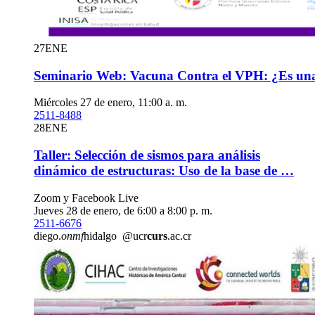
27
ENE
Seminario Web: Vacuna Contra el VPH: ¿Es una 
Miércoles 27 de enero, 11:00 a. m.
2511-8488
28
ENE
Taller: Selección de sismos para análisis
dinámico de estructuras: Uso de la base de …
Zoom y Facebook Live
Jueves 28 de enero, de 6:00 a 8:00 p. m.
2511-6676
diego.
onmf
hidalgo
@ucr
curs
.ac.cr