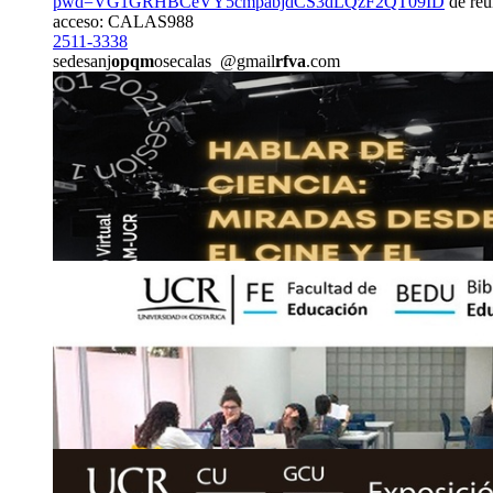
pwd=VG1GRHBCeVY5cmpabjdCS3dLQzF2QT09ID
de reu
acceso: CALAS988
2511-3338
sedesanj
opqm
osecalas
@gmail
rfva
.com