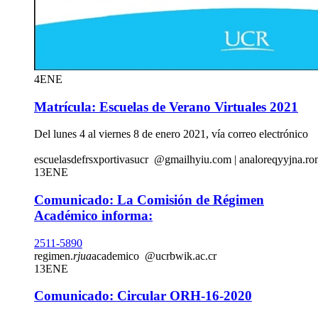
4
ENE
Matrícula: Escuelas de Verano Virtuales 2021
Del lunes 4 al viernes 8 de enero 2021, vía correo electrónico
escuelasde
frsx
portivasucr
@gmail
hyiu
.com
|
analore
qyyj
na.ro
13
ENE
Comunicado: La Comisión de Régimen
Académico informa:
2511-5890
regimen.
rjua
academico
@ucr
bwik
.ac.cr
13
ENE
Comunicado: Circular ORH-16-2020